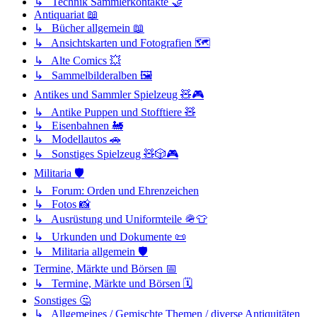
↳ Technik Sammlerkontakte 🤝
Antiquariat 📖
↳ Bücher allgemein 📖
↳ Ansichtskarten und Fotografien 🗺️
↳ Alte Comics 💥
↳ Sammelbilderalben 🖼️
Antikes und Sammler Spielzeug 🧸🎮
↳ Antike Puppen und Stofftiere 🧸
↳ Eisenbahnen 🚂
↳ Modellautos 🚗
↳ Sonstiges Spielzeug 🧸🎲🎮
Militaria 🛡️
↳ Forum: Orden und Ehrenzeichen
↳ Fotos 📸
↳ Ausrüstung und Uniformteile 🪖👕
↳ Urkunden und Dokumente 📜
↳ Militaria allgemein 🛡️
Termine, Märkte und Börsen 📅
↳ Termine, Märkte und Börsen 🗓️
Sonstiges 🤔
↳ Allgemeines / Gemischte Themen / diverse Antiquitäten