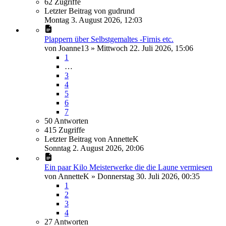
62
Zugriffe
Letzter Beitrag
von
gudrund
Montag 3. August 2026, 12:03
Plappern über Selbstgemaltes -Firnis etc.
von
Joanne13
»
Mittwoch 22. Juli 2026, 15:06
1
…
3
4
5
6
7
50
Antworten
415
Zugriffe
Letzter Beitrag
von
AnnetteK
Sonntag 2. August 2026, 20:06
Ein paar Kilo Meisterwerke die die Laune vermiesen
von
AnnetteK
»
Donnerstag 30. Juli 2026, 00:35
1
2
3
4
27
Antworten