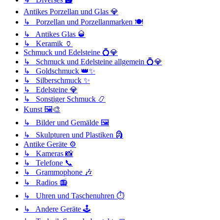
Antikes Porzellan und Glas 💎
↳ Porzellan und Porzellanmarken 🍽️
↳ Antikes Glas 🥃
↳ Keramik 🏺
Schmuck und Edelsteine 💍💎
↳ Schmuck und Edelsteine allgemein 💍💎
↳ Goldschmuck 👑✨
↳ Silberschmuck ✨
↳ Edelsteine 💎
↳ Sonstiger Schmuck 📿
Kunst 🖼️🎨
↳ Bilder und Gemälde 🖼️
↳ Skulpturen und Plastiken 🗿
Antike Geräte ⚙️
↳ Kameras 📸
↳ Telefone 📞
↳ Grammophone 🎶
↳ Radios 📻
↳ Uhren und Taschenuhren ⏱️
↳ Andere Geräte 🕹️