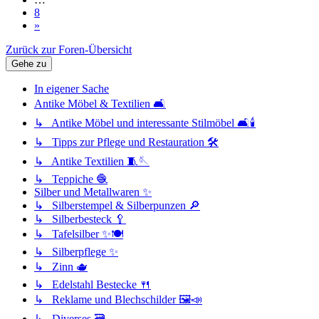
8
»
Zurück zur Foren-Übersicht
Gehe zu
In eigener Sache
Antike Möbel & Textilien 🛋️
↳ Antike Möbel und interessante Stilmöbel 🛋️🕯️
↳ Tipps zur Pflege und Restauration 🛠️
↳ Antike Textilien 🧵🪡
↳ Teppiche 🧶
Silber und Metallwaren ✨
↳ Silberstempel & Silberpunzen 🔎
↳ Silberbesteck 🥄
↳ Tafelsilber ✨🍽️
↳ Silberpflege ✨
↳ Zinn 🫖
↳ Edelstahl Bestecke 🍴
↳ Reklame und Blechschilder 🖼️📣
↳ Diverses 🗃️