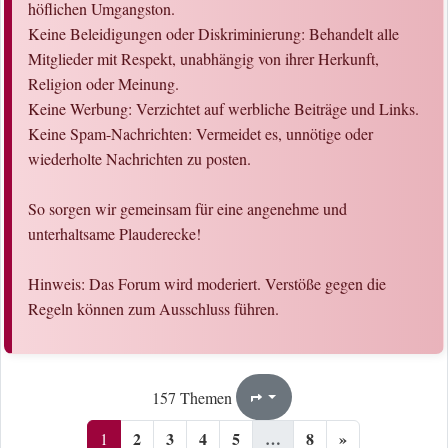
höflichen Umgangston.
Keine Beleidigungen oder Diskriminierung: Behandelt alle
Mitglieder mit Respekt, unabhängig von ihrer Herkunft,
Religion oder Meinung.
Keine Werbung: Verzichtet auf werbliche Beiträge und Links.
Keine Spam-Nachrichten: Vermeidet es, unnötige oder
wiederholte Nachrichten zu posten.
So sorgen wir gemeinsam für eine angenehme und
unterhaltsame Plauderecke!
Hinweis: Das Forum wird moderiert. Verstöße gegen die
Regeln können zum Ausschluss führen.
1
8
157 Themen
Seite
von
2
3
4
5
…
8
»
1