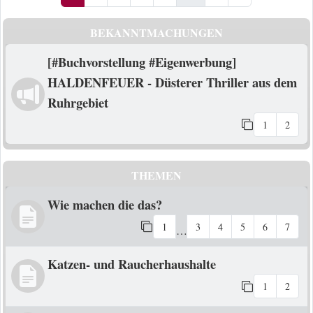
BEKANNTMACHUNGEN
[#Buchvorstellung #Eigenwerbung]
HALDENFEUER - Düsterer Thriller aus dem
Ruhrgebiet
1
2
THEMEN
Wie machen die das?
1
3
4
5
6
7
…
Katzen- und Raucherhaushalte
1
2