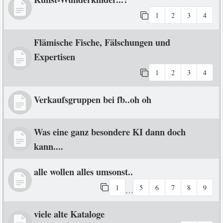
1
2
3
4
Flämische Fische, Fälschungen und
Expertisen
1
2
3
4
Verkaufsgruppen bei fb..oh oh
Was eine ganz besondere KI dann doch
kann....
alle wollen alles umsonst..
1
5
6
7
8
9
…
viele alte Kataloge