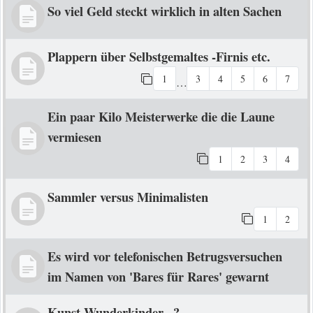
So viel Geld steckt wirklich in alten Sachen
Plappern über Selbstgemaltes -Firnis etc.
1
3
4
5
6
7
…
Ein paar Kilo Meisterwerke die die Laune
vermiesen
1
2
3
4
Sammler versus Minimalisten
1
2
Es wird vor telefonischen Betrugsversuchen
im Namen von 'Bares für Rares' gewarnt
Kunst-Wunderkinder...?