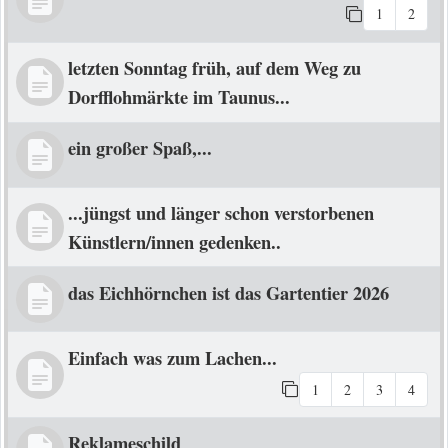
1
2
letzten Sonntag früh, auf dem Weg zu
Dorfflohmärkte im Taunus...
ein großer Spaß,...
...jüngst und länger schon verstorbenen
Künstlern/innen gedenken..
das Eichhörnchen ist das Gartentier 2026
Einfach was zum Lachen...
1
2
3
4
Reklameschild