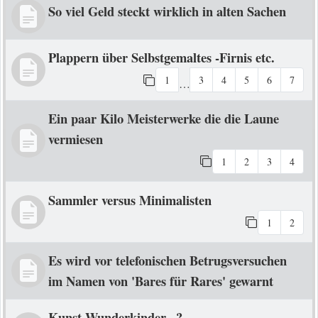
So viel Geld steckt wirklich in alten Sachen
Plappern über Selbstgemaltes -Firnis etc.
1
3
4
5
6
7
…
Ein paar Kilo Meisterwerke die die Laune
vermiesen
1
2
3
4
Sammler versus Minimalisten
1
2
Es wird vor telefonischen Betrugsversuchen
im Namen von 'Bares für Rares' gewarnt
Kunst-Wunderkinder...?