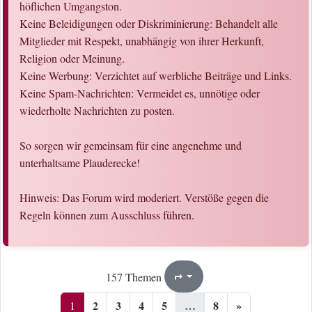
höflichen Umgangston.
Keine Beleidigungen oder Diskriminierung: Behandelt alle
Mitglieder mit Respekt, unabhängig von ihrer Herkunft,
Religion oder Meinung.
Keine Werbung: Verzichtet auf werbliche Beiträge und Links.
Keine Spam-Nachrichten: Vermeidet es, unnötige oder
wiederholte Nachrichten zu posten.
So sorgen wir gemeinsam für eine angenehme und
unterhaltsame Plauderecke!
Hinweis: Das Forum wird moderiert. Verstöße gegen die
Regeln können zum Ausschluss führen.
1
8
157 Themen
Seite
von
2
3
4
5
…
8
»
1