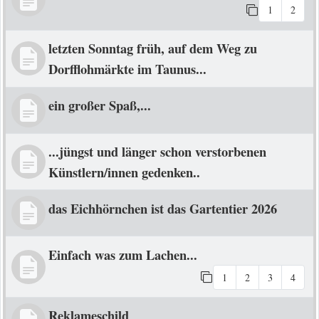
1
2
letzten Sonntag früh, auf dem Weg zu
Dorfflohmärkte im Taunus...
ein großer Spaß,...
...jüngst und länger schon verstorbenen
Künstlern/innen gedenken..
das Eichhörnchen ist das Gartentier 2026
Einfach was zum Lachen...
1
2
3
4
Reklameschild