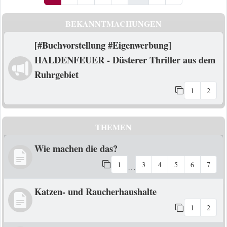
BEKANNTMACHUNGEN
[#Buchvorstellung #Eigenwerbung]
HALDENFEUER - Düsterer Thriller aus dem
Ruhrgebiet
1
2
THEMEN
Wie machen die das?
1
3
4
5
6
7
…
Katzen- und Raucherhaushalte
1
2