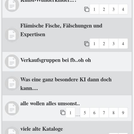
1
2
3
4
Flämische Fische, Fälschungen und
Expertisen
1
2
3
4
Verkaufsgruppen bei fb..oh oh
Was eine ganz besondere KI dann doch
kann....
alle wollen alles umsonst..
1
5
6
7
8
9
…
viele alte Kataloge