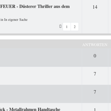
FEUER - Düsterer Thriller aus dem
Antwo
14
 in
In eigener Sache
1
2
ANTWORTEN
Antwor
0
Antwor
7
Antwor
7
tück - Metallrahmen Handtasche
Antwor
1