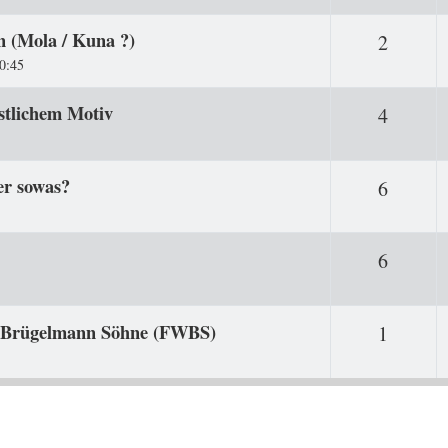
n (Mola / Kuna ?)
Antwor
2
0:45
stlichem Motiv
Antwor
4
er sowas?
Antwor
6
Antwor
6
m Brügelmann Söhne (FWBS)
Antwor
1