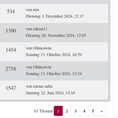
Letzter Beitrag
von
nux
ten
Zugriffe
534
Dienstag 3. Dezember 2024, 21:17
Letzter Beitrag
von
odeon11
ten
Zugriffe
1300
Dienstag 26. November 2024, 12:05
Letzter Beitrag
von
Ohiticawin
ten
Zugriffe
1454
Sonntag 13. Oktober 2024, 16:59
Letzter Beitrag
von
Ohiticawin
ten
Zugriffe
2758
Sonntag 13. Oktober 2024, 15:34
Letzter Beitrag
von
estone-sabu
ten
Zugriffe
1547
Samstag 22. Juni 2024, 15:16
2
3
4
5
»
1
83 Themen