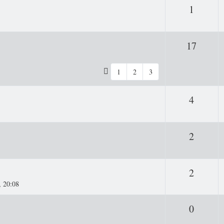
Antwor
1
Antwo
17
1
2
3
Antwor
4
Antwor
2
Antwor
2
, 20:08
Antwor
0