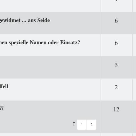
ewidmet ... aus Seide
Antwor
6
inen spezielle Namen oder Einsatz?
Antwor
6
Antwor
3
fell
Antwor
2
57
Antwo
12
1
2