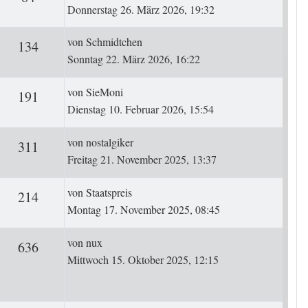
Donnerstag 26. März 2026, 19:32
Letzter Beitrag
von
Schmidtchen
ten
Zugriffe
134
Sonntag 22. März 2026, 16:22
Letzter Beitrag
von
SieMoni
ten
Zugriffe
191
Dienstag 10. Februar 2026, 15:54
Letzter Beitrag
von
nostalgiker
ten
Zugriffe
311
Freitag 21. November 2025, 13:37
Letzter Beitrag
von
Staatspreis
ten
Zugriffe
214
Montag 17. November 2025, 08:45
Letzter Beitrag
von
nux
rten
Zugriffe
636
Mittwoch 15. Oktober 2025, 12:15