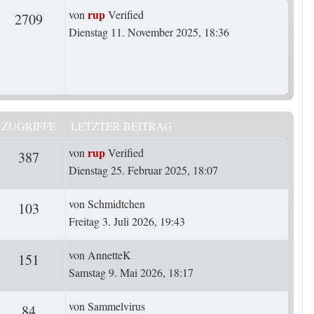
Letzter Beitrag
rup
von
Verified
rten
Zugriffe
2709
Dienstag 11. November 2025, 18:36
ZUGRIFFE
LETZTER BEITRAG
Letzter Beitrag
rup
von
Verified
ten
Zugriffe
387
Dienstag 25. Februar 2025, 18:07
Letzter Beitrag
von
Schmidtchen
ten
Zugriffe
103
Freitag 3. Juli 2026, 19:43
Letzter Beitrag
von
AnnetteK
ten
Zugriffe
151
Samstag 9. Mai 2026, 18:17
Letzter Beitrag
von
Sammelvirus
ten
Zugriffe
84