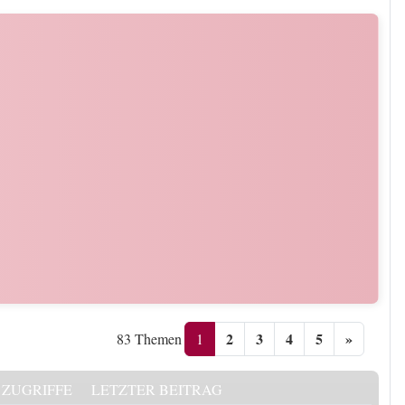
2
3
4
5
»
1
83 Themen
ZUGRIFFE
LETZTER BEITRAG