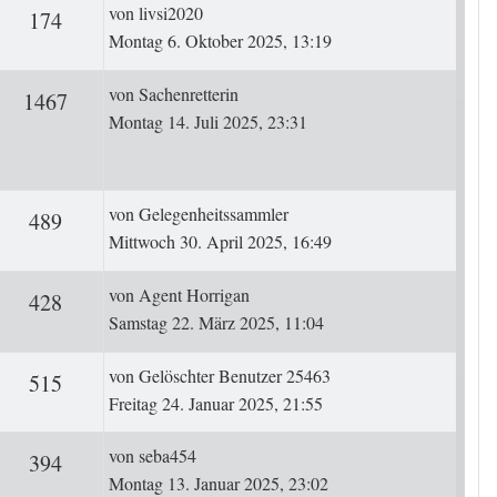
Letzter Beitrag
von
livsi2020
ten
Zugriffe
174
Montag 6. Oktober 2025, 13:19
Letzter Beitrag
von
Sachenretterin
rten
Zugriffe
1467
Montag 14. Juli 2025, 23:31
Letzter Beitrag
von
Gelegenheitssammler
ten
Zugriffe
489
Mittwoch 30. April 2025, 16:49
Letzter Beitrag
von
Agent Horrigan
ten
Zugriffe
428
Samstag 22. März 2025, 11:04
Letzter Beitrag
von
Gelöschter Benutzer 25463
ten
Zugriffe
515
Freitag 24. Januar 2025, 21:55
Letzter Beitrag
von
seba454
ten
Zugriffe
394
Montag 13. Januar 2025, 23:02