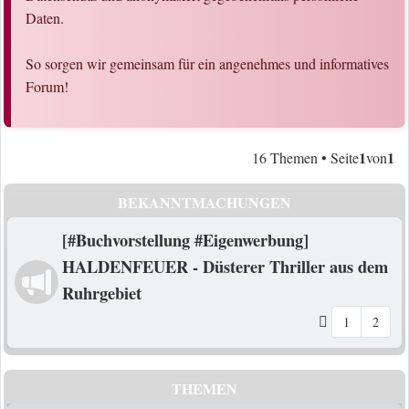
Daten.
So sorgen wir gemeinsam für ein angenehmes und informatives
Forum!
1
1
16 Themen • Seite
von
BEKANNTMACHUNGEN
[#Buchvorstellung #Eigenwerbung]
HALDENFEUER - Düsterer Thriller aus dem
Ruhrgebiet
1
2
THEMEN