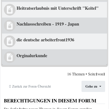
Heitratserlaubnis mit Unterschrift "Keitel"
Nachlassschreiben - 1919 - Japan
die deutsche arbeiterfront1936
Orginalurkunde
1
1
16 Themen • Seite
von
Gehe zu
Zurück zur Foren-Übersicht
BERECHTIGUNGEN IN DIESEM FORUM
keine
Du darfst
neuen Themen in diesem Forum erstellen.