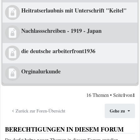
Heitratserlaubnis mit Unterschrift "Keitel"
Nachlassschreiben - 1919 - Japan
die deutsche arbeiterfront1936
Orginalurkunde
1
1
16 Themen • Seite
von
Gehe zu
Zurück zur Foren-Übersicht
BERECHTIGUNGEN IN DIESEM FORUM
keine
Du darfst
neuen Themen in diesem Forum erstellen.