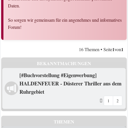
Daten.
So sorgen wir gemeinsam für ein angenehmes und informatives
Forum!
1
1
16 Themen • Seite
von
BEKANNTMACHUNGEN
[#Buchvorstellung #Eigenwerbung]
HALDENFEUER - Düsterer Thriller aus dem
Ruhrgebiet
1
2
THEMEN