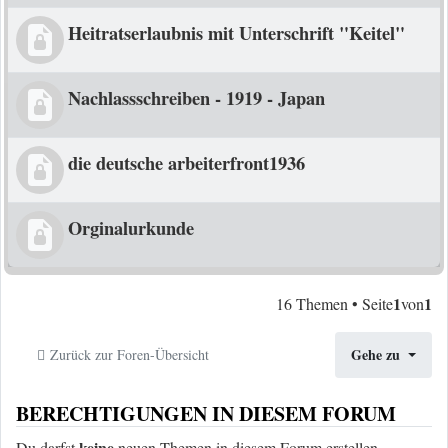
Heitratserlaubnis mit Unterschrift "Keitel"
Nachlassschreiben - 1919 - Japan
die deutsche arbeiterfront1936
Orginalurkunde
1
1
16 Themen • Seite
von
Gehe zu
Zurück zur Foren-Übersicht
BERECHTIGUNGEN IN DIESEM FORUM
keine
Du darfst
neuen Themen in diesem Forum erstellen.