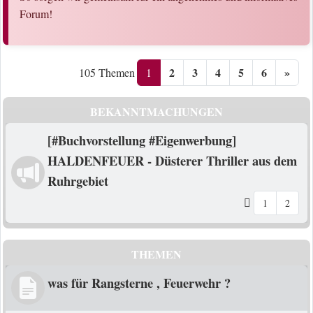
Forum!
2
3
4
5
6
»
1
105 Themen
BEKANNTMACHUNGEN
[#Buchvorstellung #Eigenwerbung]
HALDENFEUER - Düsterer Thriller aus dem
Ruhrgebiet
1
2
THEMEN
was für Rangsterne , Feuerwehr ?