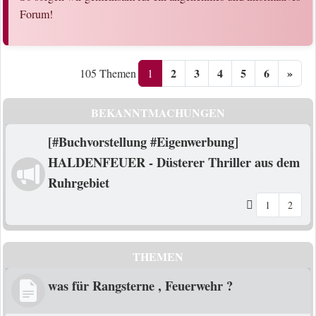
Forum!
2
3
4
5
6
»
1
105 Themen
BEKANNTMACHUNGEN
[#Buchvorstellung #Eigenwerbung]
HALDENFEUER - Düsterer Thriller aus dem
Ruhrgebiet
1
2
THEMEN
was für Rangsterne , Feuerwehr ?