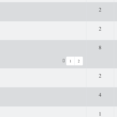
Antwor
2
Antwor
2
Antwor
8
1
2
Antwor
2
Antwor
4
Antwor
1