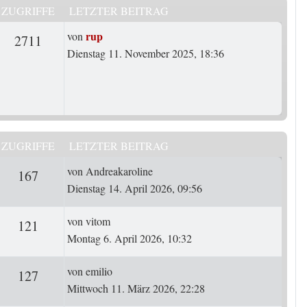
ZUGRIFFE
LETZTER BEITRAG
Letzter Beitrag
rup
von
rten
Zugriffe
2711
Dienstag 11. November 2025, 18:36
ZUGRIFFE
LETZTER BEITRAG
Letzter Beitrag
von
Andreakaroline
ten
Zugriffe
167
Dienstag 14. April 2026, 09:56
Letzter Beitrag
von
vitom
ten
Zugriffe
121
Montag 6. April 2026, 10:32
Letzter Beitrag
von
emilio
ten
Zugriffe
127
Mittwoch 11. März 2026, 22:28