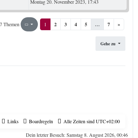
Montag 20. November 2023, 17:43
2
3
4
5
…
7
»
1
7
1
7 Themen
Seite
von
Gehe zu
Links
Boardregeln
Alle Zeiten sind
UTC+02:00
Dein letzter Besuch: Samstag 8. August 2026, 00:46