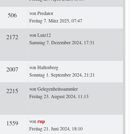
Letzter Beitrag
von
Predator
ten
Zugriffe
506
Freitag 7. März 2025, 07:47
Letzter Beitrag
von
Lutz12
rten
Zugriffe
2172
Samstag 7. Dezember 2024, 17:31
Letzter Beitrag
von
Hallenberg
ten
Zugriffe
2007
Sonntag 1. September 2024, 21:21
Letzter Beitrag
von
Gelegenheitssammler
ten
Zugriffe
2215
Freitag 23. August 2024, 11:13
Letzter Beitrag
rup
von
ten
Zugriffe
1559
Freitag 21. Juni 2024, 18:10