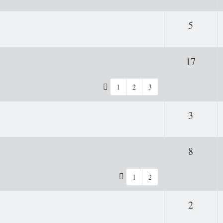
Antwor
5
Antwo
17
1
2
3
Antwor
3
Antwor
8
1
2
Antwor
2