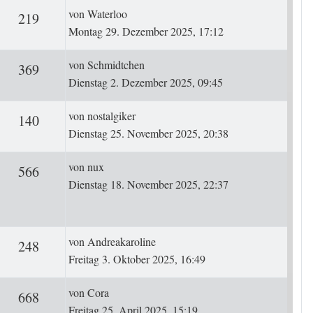
Letzter Beitrag
von
Waterloo
ten
Zugriffe
219
Montag 29. Dezember 2025, 17:12
Letzter Beitrag
von
Schmidtchen
ten
Zugriffe
369
Dienstag 2. Dezember 2025, 09:45
Letzter Beitrag
von
nostalgiker
ten
Zugriffe
140
Dienstag 25. November 2025, 20:38
Letzter Beitrag
von
nux
rten
Zugriffe
566
Dienstag 18. November 2025, 22:37
Letzter Beitrag
von
Andreakaroline
ten
Zugriffe
248
Freitag 3. Oktober 2025, 16:49
Letzter Beitrag
von
Cora
ten
Zugriffe
668
Freitag 25. April 2025, 15:19