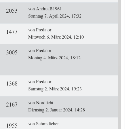
Letzter Beitrag
von
AndreaB1961
ten
Zugriffe
2053
Sonntag 7. April 2024, 17:32
Letzter Beitrag
von
Predator
ten
Zugriffe
1477
Mittwoch 6. März 2024, 12:10
Letzter Beitrag
von
Predator
ten
Zugriffe
3005
Montag 4. März 2024, 18:12
Letzter Beitrag
von
Predator
ten
Zugriffe
1368
Samstag 2. März 2024, 19:23
Letzter Beitrag
von
Nordlicht
ten
Zugriffe
2167
Dienstag 2. Januar 2024, 14:28
Letzter Beitrag
von
Schmidtchen
ten
Zugriffe
1955