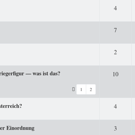
Antwor
4
Antwor
7
Antwor
2
iegerfigur — was ist das?
Antwo
10
1
2
sterreich?
Antwor
4
 der Einordnung
Antwor
3