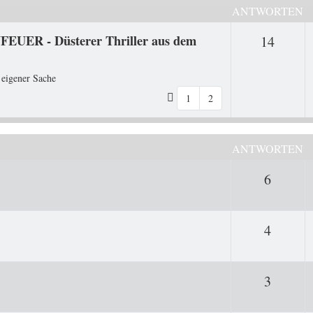
ANTWORTEN
FEUER - Düsterer Thriller aus dem
Antwo
14
 eigener Sache
1
2
ANTWORTEN
Antwor
6
Antwor
4
Antwor
3