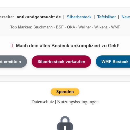
erseite:
antikundgebraucht.de
|
Silberbesteck
|
Tafelsilber
|
New
Top Marken:
Bruckmann
·
BSF
·
OKA
·
Wellner
·
Wilkens
·
WMF
Mach dein altes Besteck unkompliziert zu Geld!
rt ermitteln
Silberbesteck verkaufen
WMF Besteck 
Datenschutz
|
Nutzungsbedingungen