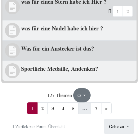
was für einen Stern habe ich Hier ?
1
2
was für eine Nadel habe ich hier ?
Was für ein Anstecker ist das?
Sportliche Medaille, Andenken?
1
7
127 Themen
Seite
von
2
3
4
5
…
7
»
1
Gehe zu
Zurück zur Foren-Übersicht