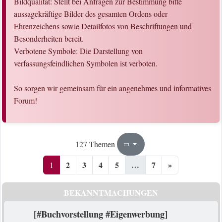
Bildqualität: Stellt bei Anfragen zur Bestimmung bitte
aussagekräftige Bilder des gesamten Ordens oder
Ehrenzeichens sowie Detailfotos von Beschriftungen und
Besonderheiten bereit.
Verbotene Symbole: Die Darstellung von
verfassungsfeindlichen Symbolen ist verboten.
So sorgen wir gemeinsam für ein angenehmes und informatives
Forum!
1
7
127 Themen
Seite
von
2
3
4
5
…
7
»
1
BEKANNTMACHUNGEN
[#Buchvorstellung #Eigenwerbung]