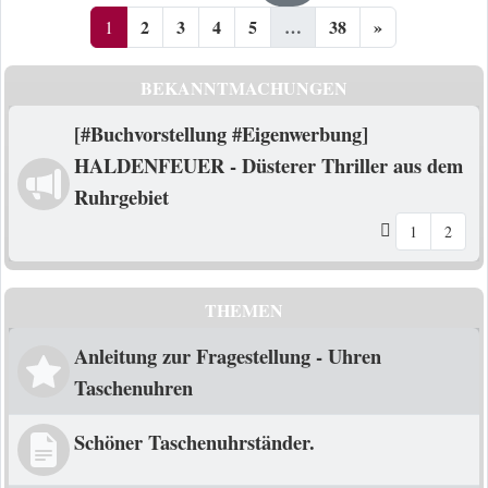
2
3
4
5
…
38
»
1
BEKANNTMACHUNGEN
[#Buchvorstellung #Eigenwerbung]
HALDENFEUER - Düsterer Thriller aus dem
Ruhrgebiet
1
2
THEMEN
Anleitung zur Fragestellung - Uhren
Taschenuhren
Schöner Taschenuhrständer.