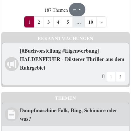
1
10
187 Themen
Seite
von
2
3
4
5
…
10
»
1
BEKANNTMACHUNGEN
[#Buchvorstellung #Eigenwerbung]
HALDENFEUER - Düsterer Thriller aus dem
Ruhrgebiet
1
2
THEMEN
Dampfmaschine Falk, Bing, Schimäre oder
was?