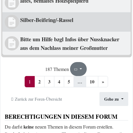
altes, bemaltes Holzspielpferd
Silber-Beißring/-Rassel
Bitte um Hilfe bzgl Infos über Nussknacker
aus dem Nachlass meiner Großmutter
1
10
187 Themen
Seite
von
2
3
4
5
…
10
»
1
Gehe zu
Zurück zur Foren-Übersicht
BERECHTIGUNGEN IN DIESEM FORUM
keine
Du darfst
neuen Themen in diesem Forum erstellen.