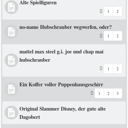
Alte Spielfiguren
1
2
no-name Hubschrauber wegwerfen, oder?
1
2
mattel max steel g.i. joe und chap mai
hubschrauber
1
2
Ein Koffer voller Puppenhausgeschirr
1
2
3
Original Slammer Disney, der gute alte
Dagobert