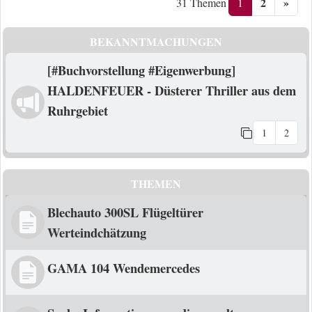
2
»
1
31 Themen
BEKANNTMACHUNGEN
[#Buchvorstellung #Eigenwerbung]
HALDENFEUER - Düsterer Thriller aus dem
Ruhrgebiet
1
2
THEMEN
Blechauto 300SL Flügeltürer
Werteindchätzung
GAMA 104 Wendemercedes