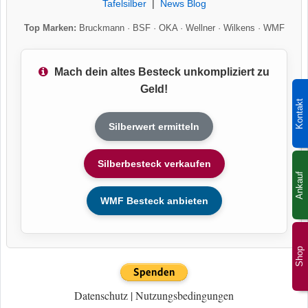
Tafelsilber
|
News Blog
Top Marken:
Bruckmann
·
BSF
·
OKA
·
Wellner
·
Wilkens
·
WMF
Mach dein altes Besteck unkompliziert zu
Geld!
Kontakt
Silberwert ermitteln
Silberbesteck verkaufen
Ankauf
WMF Besteck anbieten
Shop
Datenschutz
|
Nutzungsbedingungen