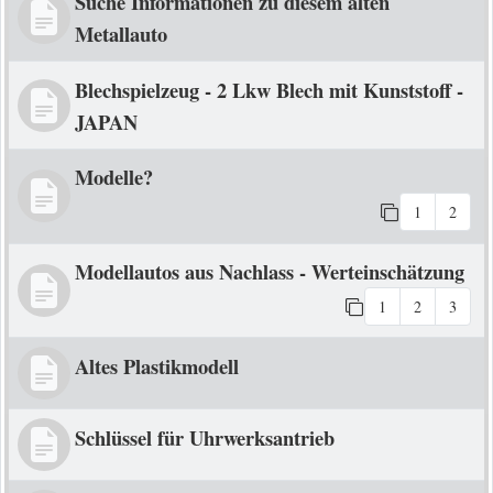
Suche Informationen zu diesem alten
Metallauto
Blechspielzeug - 2 Lkw Blech mit Kunststoff -
JAPAN
Modelle?
1
2
Modellautos aus Nachlass - Werteinschätzung
1
2
3
Altes Plastikmodell
Schlüssel für Uhrwerksantrieb