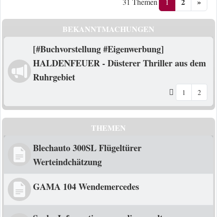
2
»
1
31 Themen
BEKANNTMACHUNGEN
[#Buchvorstellung #Eigenwerbung]
HALDENFEUER - Düsterer Thriller aus dem
Ruhrgebiet
1
2
THEMEN
Blechauto 300SL Flügeltürer
Werteindchätzung
GAMA 104 Wendemercedes