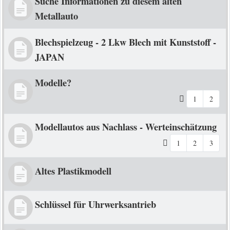
Suche Informationen zu diesem alten
Metallauto
Blechspielzeug - 2 Lkw Blech mit Kunststoff -
JAPAN
Modelle?
1
2
Modellautos aus Nachlass - Werteinschätzung
1
2
3
Altes Plastikmodell
Schlüssel für Uhrwerksantrieb