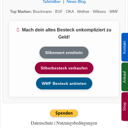
Tafelsilber
|
News Blog
Top Marken:
Bruckmann
·
BSF
·
OKA
·
Wellner
·
Wilkens
·
WMF
Mach dein altes Besteck unkompliziert zu
Geld!
Kontakt
Silberwert ermitteln
Silberbesteck verkaufen
Ankauf
WMF Besteck anbieten
Shop
Datenschutz
|
Nutzungsbedingungen