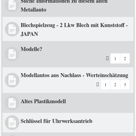
Suche Informationen zu diesem alten
Metallauto
Blechspielzeug - 2 Lkw Blech mit Kunststoff -
JAPAN
Modelle?
1
2
Modellautos aus Nachlass - Werteinschätzung
1
2
3
Altes Plastikmodell
Schlüssel für Uhrwerksantrieb