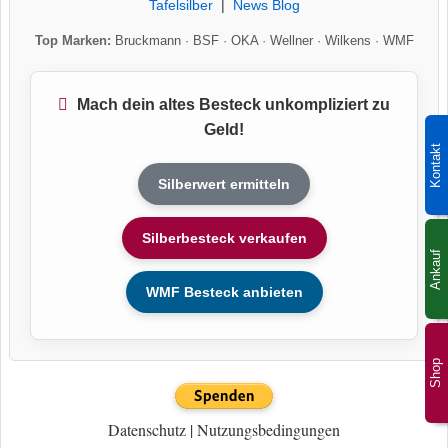
Tafelsilber
|
News Blog
Top Marken:
Bruckmann
·
BSF
·
OKA
·
Wellner
·
Wilkens
·
WMF
Mach dein altes Besteck unkompliziert zu
Geld!
Kontakt
Silberwert ermitteln
Silberbesteck verkaufen
Ankauf
WMF Besteck anbieten
Shop
Datenschutz
|
Nutzungsbedingungen