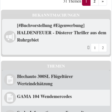
2
»
1
31 Themen
BEKANNTMACHUNGEN
[#Buchvorstellung #Eigenwerbung]
HALDENFEUER - Düsterer Thriller aus dem
Ruhrgebiet
1
2
THEMEN
Blechauto 300SL Flügeltürer
Werteindchätzung
GAMA 104 Wendemercedes