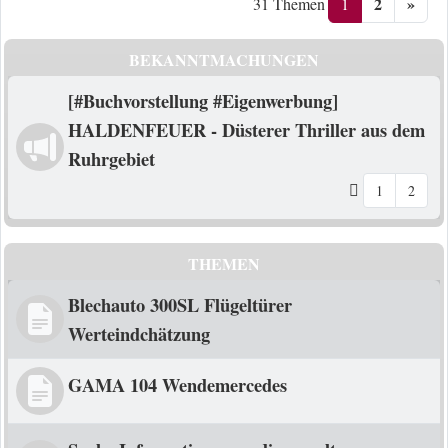
2
»
1
31 Themen
BEKANNTMACHUNGEN
[#Buchvorstellung #Eigenwerbung]
HALDENFEUER - Düsterer Thriller aus dem
Ruhrgebiet
1
2
THEMEN
Blechauto 300SL Flügeltürer
Werteindchätzung
GAMA 104 Wendemercedes