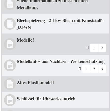
Suche Informationen zu diesem alten
Metallauto
Blechspielzeug - 2 Lkw Blech mit Kunststoff -
JAPAN
Modelle?
1
2
Modellautos aus Nachlass - Werteinschätzung
1
2
3
Altes Plastikmodell
Schlüssel für Uhrwerksantrieb