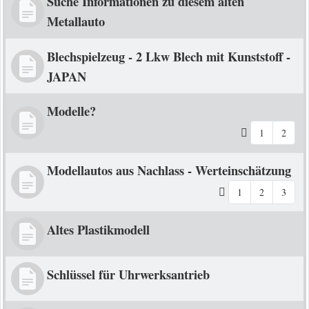
Suche Informationen zu diesem alten
Metallauto
Blechspielzeug - 2 Lkw Blech mit Kunststoff -
JAPAN
Modelle?
1
2
Modellautos aus Nachlass - Werteinschätzung
1
2
3
Altes Plastikmodell
Schlüssel für Uhrwerksantrieb