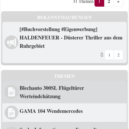
2
»
1
31 Themen
BEKANNTMACHUNGEN
[#Buchvorstellung #Eigenwerbung]
HALDENFEUER - Düsterer Thriller aus dem
Ruhrgebiet
1
2
THEMEN
Blechauto 300SL Flügeltürer
Werteindchätzung
GAMA 104 Wendemercedes