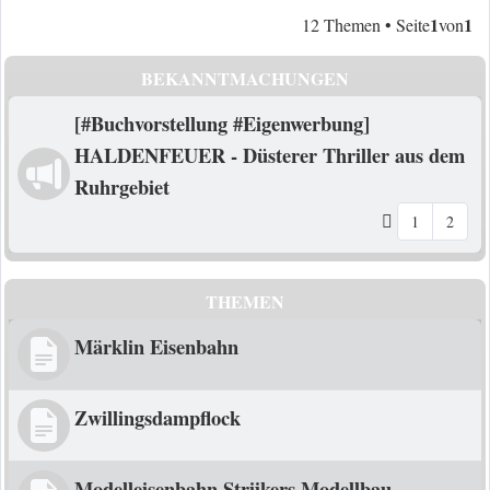
1
1
12 Themen • Seite
von
BEKANNTMACHUNGEN
[#Buchvorstellung #Eigenwerbung]
HALDENFEUER - Düsterer Thriller aus dem
Ruhrgebiet
1
2
THEMEN
Märklin Eisenbahn
Zwillingsdampflock
Modelleisenbahn Strijkers Modellbau