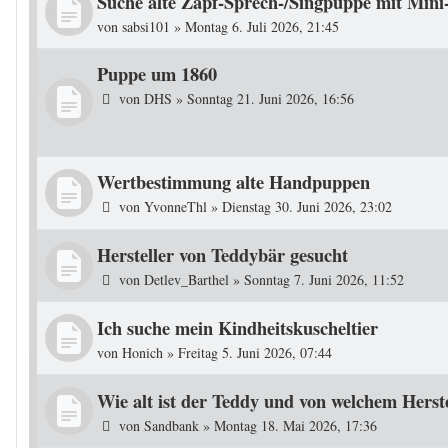
Suche alte Zapf-Sprech-/Singpuppe mit Mini-
von
sabsi101
»
Montag 6. Juli 2026, 21:45
Puppe um 1860
von
DHS
»
Sonntag 21. Juni 2026, 16:56
Wertbestimmung alte Handpuppen
von
YvonneThl
»
Dienstag 30. Juni 2026, 23:02
Hersteller von Teddybär gesucht
von
Detlev_Barthel
»
Sonntag 7. Juni 2026, 11:52
Ich suche mein Kindheitskuscheltier
von
Honich
»
Freitag 5. Juni 2026, 07:44
Wie alt ist der Teddy und von welchem Herst
von
Sandbank
»
Montag 18. Mai 2026, 17:36