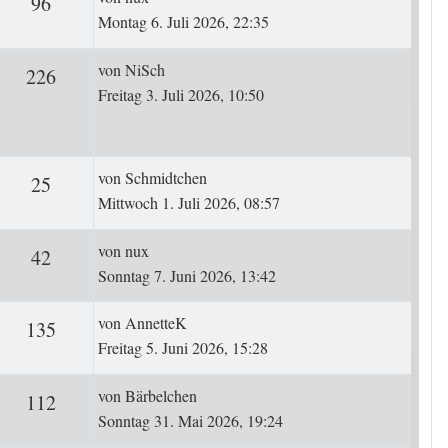
ten
Zugriffe
96
Montag 6. Juli 2026, 22:35
Letzter Beitrag
von
NiSch
rten
Zugriffe
226
Freitag 3. Juli 2026, 10:50
Letzter Beitrag
von
Schmidtchen
ten
Zugriffe
25
Mittwoch 1. Juli 2026, 08:57
Letzter Beitrag
von
nux
ten
Zugriffe
42
Sonntag 7. Juni 2026, 13:42
Letzter Beitrag
von
AnnetteK
ten
Zugriffe
135
Freitag 5. Juni 2026, 15:28
Letzter Beitrag
von
Bärbelchen
ten
Zugriffe
112
Sonntag 31. Mai 2026, 19:24