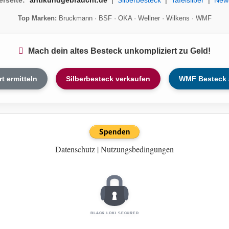
Top Marken:
Bruckmann
·
BSF
·
OKA
·
Wellner
·
Wilkens
·
WMF
Mach dein altes Besteck unkompliziert zu Geld!
rt ermitteln
Silberbesteck verkaufen
WMF Besteck 
Datenschutz
|
Nutzungsbedingungen
BLACK LOKI SECURED