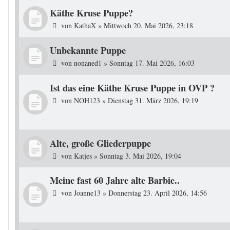
Käthe Kruse Puppe?
von
KathaX
»
Mittwoch 20. Mai 2026, 23:18
Unbekannte Puppe
von
nonaned1
»
Sonntag 17. Mai 2026, 16:03
Ist das eine Käthe Kruse Puppe in OVP ?
von
NOH123
»
Dienstag 31. März 2026, 19:19
Alte, große Gliederpuppe
von
Katjes
»
Sonntag 3. Mai 2026, 19:04
Meine fast 60 Jahre alte Barbie..
von
Joanne13
»
Donnerstag 23. April 2026, 14:56