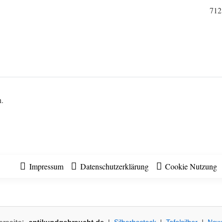
712
n.
Impressum
Datenschutzerklärung
Cookie Nutzung
erseite:
antikundgebraucht.de
|
Silberbesteck
|
Tafelsilber
|
New