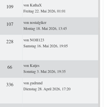
Letzter Beitrag
von
KathaX
ten
Zugriffe
109
Freitag 22. Mai 2026, 01:01
Letzter Beitrag
von
nostalgiker
ten
Zugriffe
107
Montag 18. Mai 2026, 13:45
Letzter Beitrag
von
NOH123
ten
Zugriffe
228
Samstag 16. Mai 2026, 19:05
Letzter Beitrag
von
Katjes
ten
Zugriffe
66
Sonntag 3. Mai 2026, 19:35
Letzter Beitrag
von
gudrund
rten
Zugriffe
336
Dienstag 28. April 2026, 17:20