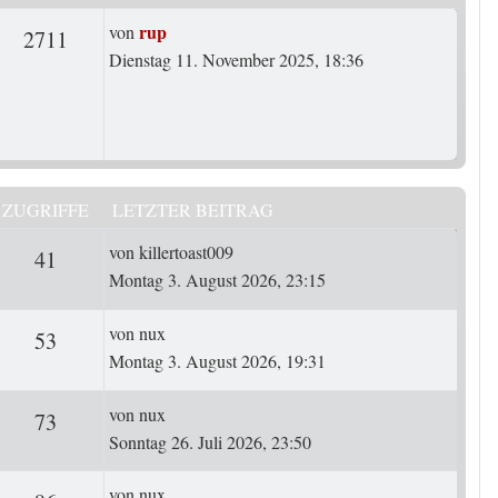
Letzter Beitrag
rup
von
rten
Zugriffe
2711
Dienstag 11. November 2025, 18:36
ZUGRIFFE
LETZTER BEITRAG
Letzter Beitrag
von
killertoast009
ten
Zugriffe
41
Montag 3. August 2026, 23:15
Letzter Beitrag
von
nux
ten
Zugriffe
53
Montag 3. August 2026, 19:31
Letzter Beitrag
von
nux
ten
Zugriffe
73
Sonntag 26. Juli 2026, 23:50
Letzter Beitrag
von
nux