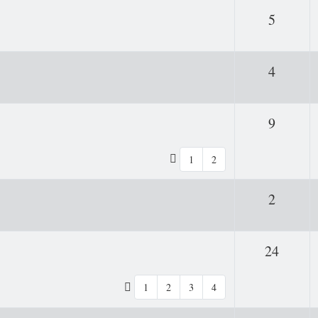
Antwor
5
Antwor
4
Antwor
9
1
2
Antwor
2
Antwo
24
1
2
3
4