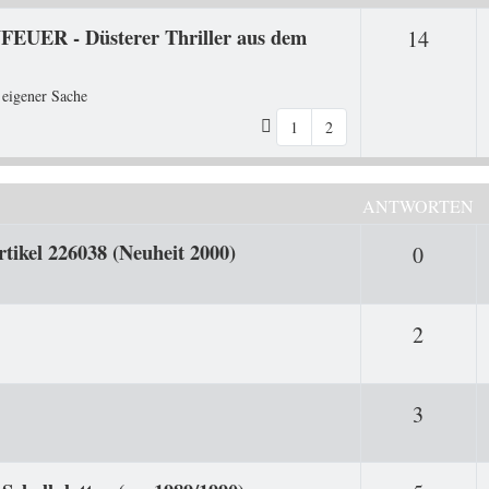
FEUER - Düsterer Thriller aus dem
Antwo
14
 eigener Sache
1
2
ANTWORTEN
rtikel 226038 (Neuheit 2000)
Antwor
0
Antwor
2
Antwor
3