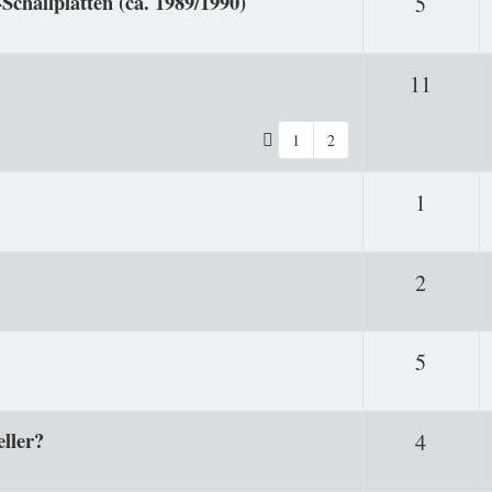
Schallplatten (ca. 1989/1990)
Antwor
5
Antwo
11
1
2
Antwor
1
Antwor
2
Antwor
5
eller?
Antwor
4