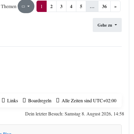
2
3
4
5
…
36
»
1
36
1
 Themen
Seite
von
Gehe zu
Links
Boardregeln
Alle Zeiten sind
UTC+02:00
Dein letzter Besuch: Samstag 8. August 2026, 14:58
s Blog