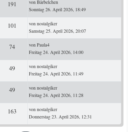
Letzter Beitrag
von
Bärbelchen
ten
Zugriffe
191
Sonntag 26. April 2026, 18:49
Letzter Beitrag
von
nostalgiker
ten
Zugriffe
101
Samstag 25. April 2026, 20:07
Letzter Beitrag
von
Paula4
ten
Zugriffe
74
Freitag 24. April 2026, 14:00
Letzter Beitrag
von
nostalgiker
ten
Zugriffe
49
Freitag 24. April 2026, 11:49
Letzter Beitrag
von
nostalgiker
ten
Zugriffe
49
Freitag 24. April 2026, 11:28
Letzter Beitrag
von
nostalgiker
ten
Zugriffe
163
Donnerstag 23. April 2026, 12:31