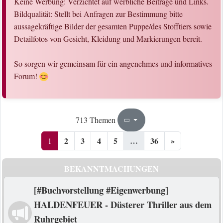
Keine Werbung: Verzichtet auf werbliche Beiträge und Links.
Bildqualität: Stellt bei Anfragen zur Bestimmung bitte
aussagekräftige Bilder der gesamten Puppe/des Stofftiers sowie
Detailfotos von Gesicht, Kleidung und Markierungen bereit.
So sorgen wir gemeinsam für ein angenehmes und informatives
Forum!
1
36
713 Themen
Seite
von
2
3
4
5
…
36
»
1
BEKANNTMACHUNGEN
[#Buchvorstellung #Eigenwerbung]
HALDENFEUER - Düsterer Thriller aus dem
Ruhrgebiet