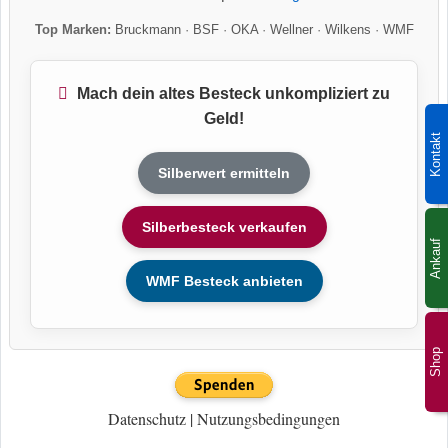
Top Marken:
Bruckmann
·
BSF
·
OKA
·
Wellner
·
Wilkens
·
WMF
Mach dein altes Besteck unkompliziert zu
Geld!
Kontakt
Silberwert ermitteln
Silberbesteck verkaufen
Ankauf
WMF Besteck anbieten
Shop
Datenschutz
|
Nutzungsbedingungen