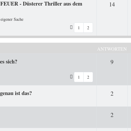
FEUER - Düsterer Thriller aus dem
Antwo
14
 eigener Sache
1
2
ANTWORTEN
es sich?
Antwor
9
1
2
genau ist das?
Antwor
2
Antwor
2