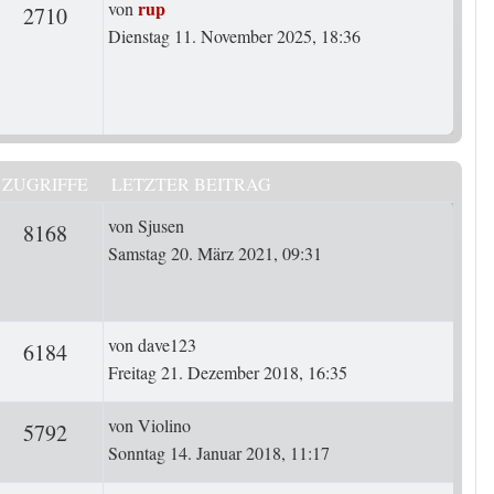
Letzter Beitrag
rup
von
rten
Zugriffe
2710
Dienstag 11. November 2025, 18:36
ZUGRIFFE
LETZTER BEITRAG
Letzter Beitrag
von
Sjusen
ten
Zugriffe
8168
Samstag 20. März 2021, 09:31
Letzter Beitrag
von
dave123
ten
Zugriffe
6184
Freitag 21. Dezember 2018, 16:35
Letzter Beitrag
von
Violino
ten
Zugriffe
5792
Sonntag 14. Januar 2018, 11:17