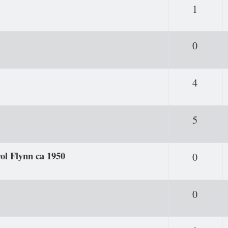
Antwor
1
Antwor
0
Antwor
4
Antwor
5
 Flynn ca 1950
Antwor
0
Antwor
0