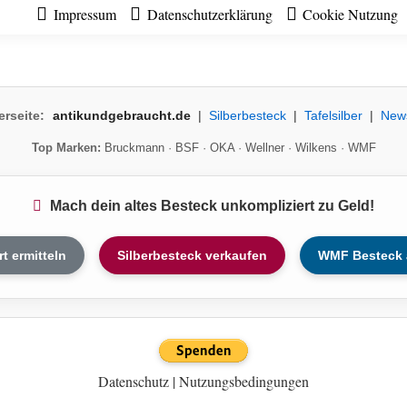
Impressum
Datenschutzerklärung
Cookie Nutzung
erseite:
antikundgebraucht.de
|
Silberbesteck
|
Tafelsilber
|
New
Top Marken:
Bruckmann
·
BSF
·
OKA
·
Wellner
·
Wilkens
·
WMF
Mach dein altes Besteck unkompliziert zu Geld!
rt ermitteln
Silberbesteck verkaufen
WMF Besteck 
Datenschutz
|
Nutzungsbedingungen