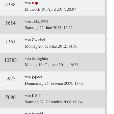
Letzter Beitrag
rup
von
ten
Zugriffe
4338
Mittwoch 19. April 2017, 20:07
Letzter Beitrag
von
Tobi.1994
ten
Zugriffe
5614
Samstag 22. Juni 2013, 12:22
Letzter Beitrag
von
Zwiebel
ten
Zugriffe
7361
Montag 20. Februar 2012, 14:30
Letzter Beitrag
von
ballfighter
ten
Zugriffe
10783
Montag 10. Oktober 2011, 19:23
Letzter Beitrag
von
jojo69
ten
Zugriffe
5975
Donnerstag 26. Februar 2009, 13:09
Letzter Beitrag
von
KXT
ten
Zugriffe
5690
Samstag 27. Dezember 2008, 00:04
Letzter Beitrag
von
bertold