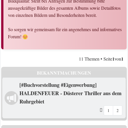
Bildqualität: Stellt bei Anfragen zur Bestimmung bitte
aussagekräftige Bilder des gesamten Albums sowie Detailfotos
von einzelnen Bildern und Besonderheiten bereit.
So sorgen wir gemeinsam für ein angenehmes und informatives
Forum!
1
1
11 Themen • Seite
von
BEKANNTMACHUNGEN
[#Buchvorstellung #Eigenwerbung]
HALDENFEUER - Düsterer Thriller aus dem
Ruhrgebiet
1
2