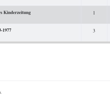
rs Kinderzeitung
Antwor
1
3-1977
Antwor
3
n.