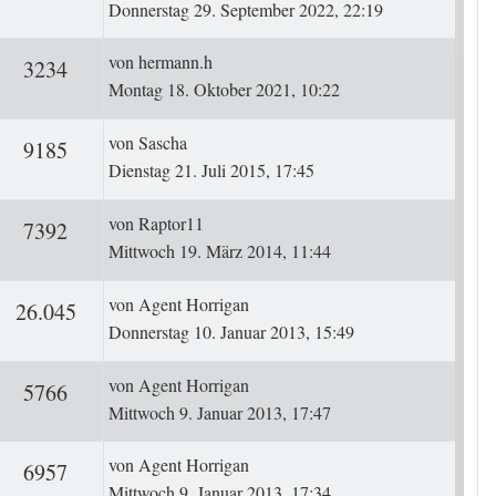
Donnerstag 29. September 2022, 22:19
Letzter Beitrag
von
hermann.h
ten
Zugriffe
3234
Montag 18. Oktober 2021, 10:22
Letzter Beitrag
von
Sascha
ten
Zugriffe
9185
Dienstag 21. Juli 2015, 17:45
Letzter Beitrag
von
Raptor11
ten
Zugriffe
7392
Mittwoch 19. März 2014, 11:44
Letzter Beitrag
von
Agent Horrigan
ten
Zugriffe
26.045
Donnerstag 10. Januar 2013, 15:49
Letzter Beitrag
von
Agent Horrigan
ten
Zugriffe
5766
Mittwoch 9. Januar 2013, 17:47
Letzter Beitrag
von
Agent Horrigan
ten
Zugriffe
6957
Mittwoch 9. Januar 2013, 17:34