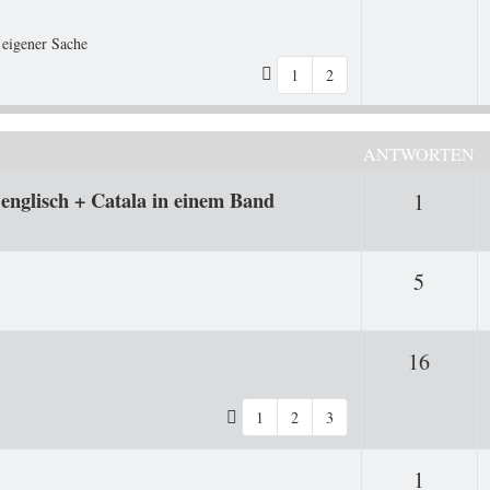
 eigener Sache
1
2
ANTWORTEN
glisch + Catala in einem Band
Antwor
1
Antwor
5
Antwo
16
1
2
3
Antwor
1