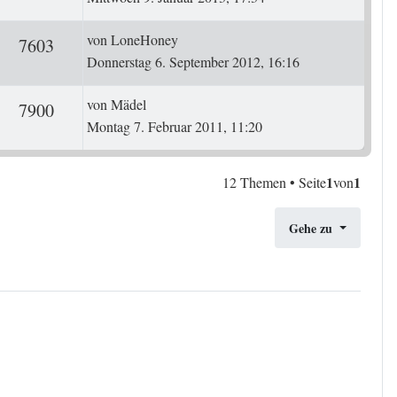
Letzter Beitrag
von
LoneHoney
ten
Zugriffe
7603
Donnerstag 6. September 2012, 16:16
Letzter Beitrag
von
Mädel
ten
Zugriffe
7900
Montag 7. Februar 2011, 11:20
1
1
12 Themen • Seite
von
Gehe zu