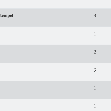
Stempel
Antwor
3
Antwor
1
Antwor
2
Antwor
3
Antwor
1
Antwor
1