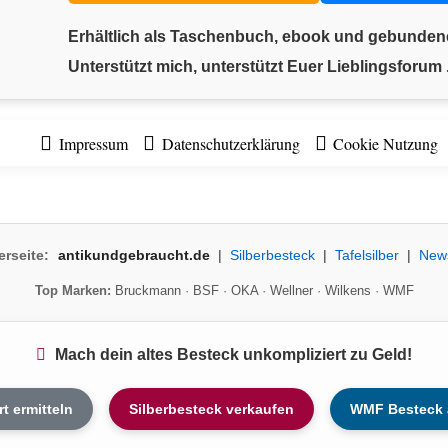
Erhältlich als Taschenbuch, ebook und gebunde
Unterstützt mich, unterstützt Euer Lieblingsforum .
Impressum
Datenschutzerklärung
Cookie Nutzung
erseite:
antikundgebraucht.de
|
Silberbesteck
|
Tafelsilber
|
New
Top Marken:
Bruckmann
·
BSF
·
OKA
·
Wellner
·
Wilkens
·
WMF
Mach dein altes Besteck unkompliziert zu Geld!
rt ermitteln
Silberbesteck verkaufen
WMF Besteck 