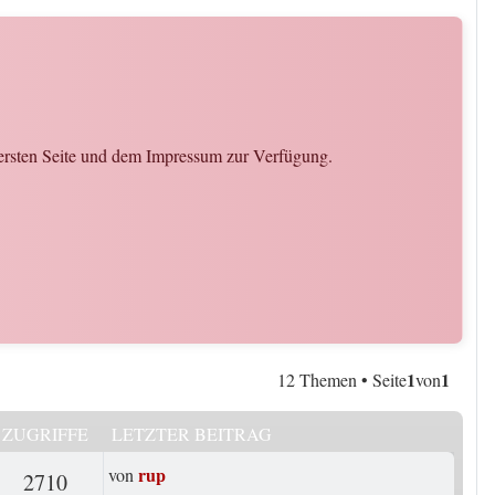
 ersten Seite und dem Impressum zur Verfügung.
1
1
12 Themen • Seite
von
ZUGRIFFE
LETZTER BEITRAG
Letzter Beitrag
rup
von
rten
Zugriffe
2710