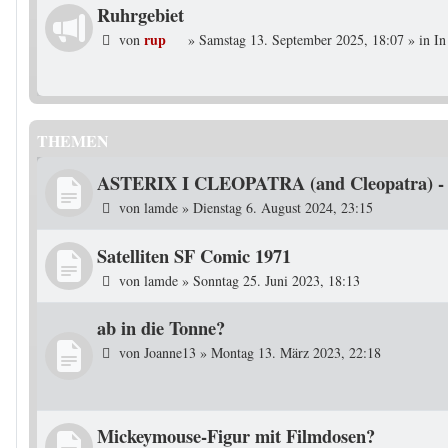
Ruhrgebiet
rup
von
»
Samstag 13. September 2025, 18:07
» in
In
THEMEN
ASTERIX I CLEOPATRA (and Cleopatra) - en
von
lamde
»
Dienstag 6. August 2024, 23:15
Satelliten SF Comic 1971
von
lamde
»
Sonntag 25. Juni 2023, 18:13
ab in die Tonne?
von
Joanne13
»
Montag 13. März 2023, 22:18
Mickeymouse-Figur mit Filmdosen?