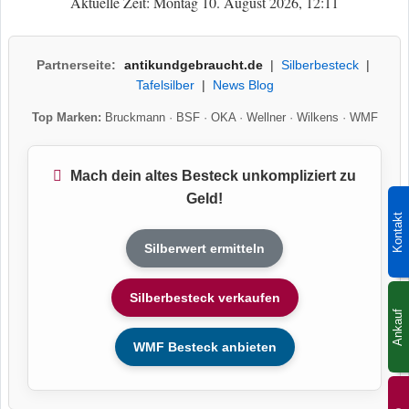
Aktuelle Zeit: Montag 10. August 2026, 12:11
Partnerseite:
antikundgebraucht.de
|
Silberbesteck
|
Tafelsilber
|
News Blog
Top Marken:
Bruckmann
·
BSF
·
OKA
·
Wellner
·
Wilkens
·
WMF
Mach dein altes Besteck unkompliziert zu
Geld!
Kontakt
Silberwert ermitteln
Silberbesteck verkaufen
Ankauf
WMF Besteck anbieten