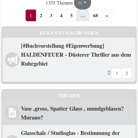
1
68
1355 Themen
Seite
von
2
3
4
5
…
68
»
1
BEKANNTMACHUNGEN
[#Buchvorstellung #Eigenwerbung]
HALDENFEUER - Düsterer Thriller aus dem
Ruhrgebiet
1
2
THEMEN
Vase ,gross, Spatter Glass , mundgeblasen?
Murano?
Glasschale / Studioglas - Bestimmung der