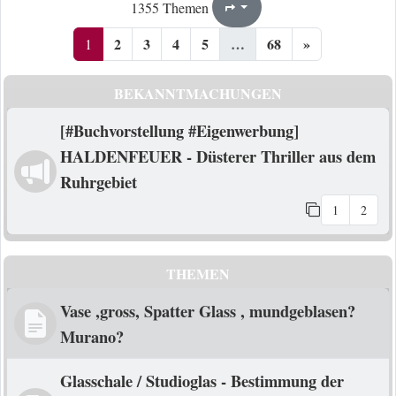
1
68
1355 Themen
Seite
von
2
3
4
5
…
68
»
1
BEKANNTMACHUNGEN
[#Buchvorstellung #Eigenwerbung]
HALDENFEUER - Düsterer Thriller aus dem
Ruhrgebiet
1
2
THEMEN
Vase ,gross, Spatter Glass , mundgeblasen?
Murano?
Glasschale / Studioglas - Bestimmung der