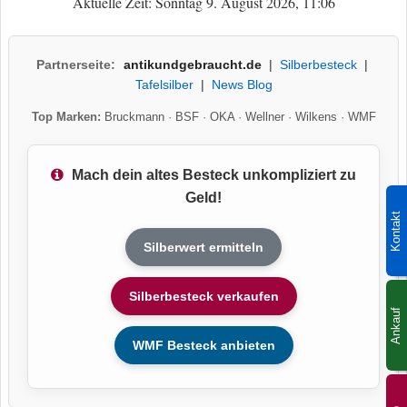
Aktuelle Zeit: Sonntag 9. August 2026, 11:06
Partnerseite:
antikundgebraucht.de
|
Silberbesteck
|
Tafelsilber
|
News Blog
Top Marken:
Bruckmann
·
BSF
·
OKA
·
Wellner
·
Wilkens
·
WMF
Mach dein altes Besteck unkompliziert zu
Geld!
Kontakt
Silberwert ermitteln
Silberbesteck verkaufen
Ankauf
WMF Besteck anbieten