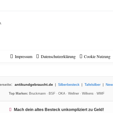
n.
Impressum
Datenschutzerklärung
Cookie Nutzung
erseite:
antikundgebraucht.de
|
Silberbesteck
|
Tafelsilber
|
New
Top Marken:
Bruckmann
·
BSF
·
OKA
·
Wellner
·
Wilkens
·
WMF
Mach dein altes Besteck unkompliziert zu Geld!