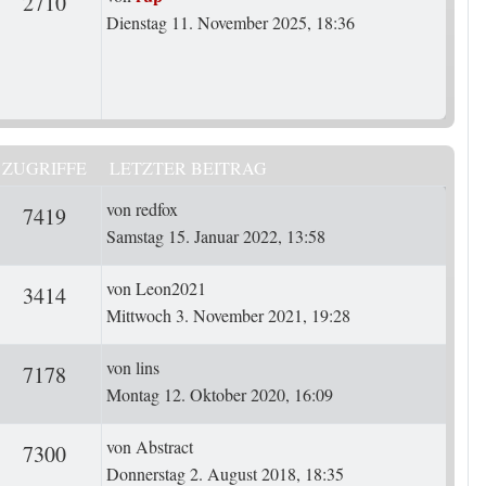
rten
Zugriffe
2710
Dienstag 11. November 2025, 18:36
ZUGRIFFE
LETZTER BEITRAG
Letzter Beitrag
von
redfox
ten
Zugriffe
7419
Samstag 15. Januar 2022, 13:58
Letzter Beitrag
von
Leon2021
ten
Zugriffe
3414
Mittwoch 3. November 2021, 19:28
Letzter Beitrag
von
lins
ten
Zugriffe
7178
Montag 12. Oktober 2020, 16:09
Letzter Beitrag
von
Abstract
ten
Zugriffe
7300
Donnerstag 2. August 2018, 18:35