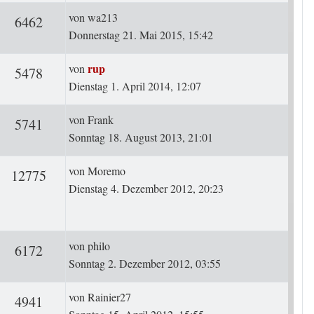
Letzter Beitrag
von
wa213
ten
Zugriffe
6462
Donnerstag 21. Mai 2015, 15:42
Letzter Beitrag
rup
von
ten
Zugriffe
5478
Dienstag 1. April 2014, 12:07
Letzter Beitrag
von
Frank
ten
Zugriffe
5741
Sonntag 18. August 2013, 21:01
Letzter Beitrag
von
Moremo
rten
Zugriffe
12775
Dienstag 4. Dezember 2012, 20:23
Letzter Beitrag
von
philo
ten
Zugriffe
6172
Sonntag 2. Dezember 2012, 03:55
Letzter Beitrag
von
Rainier27
ten
Zugriffe
4941