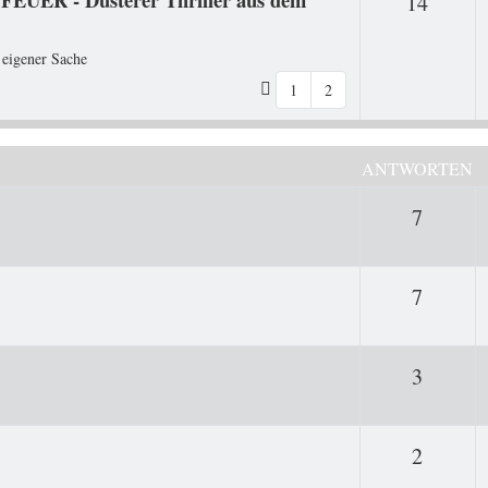
Antwo
14
 eigener Sache
1
2
ANTWORTEN
Antwor
7
Antwor
7
Antwor
3
Antwor
2