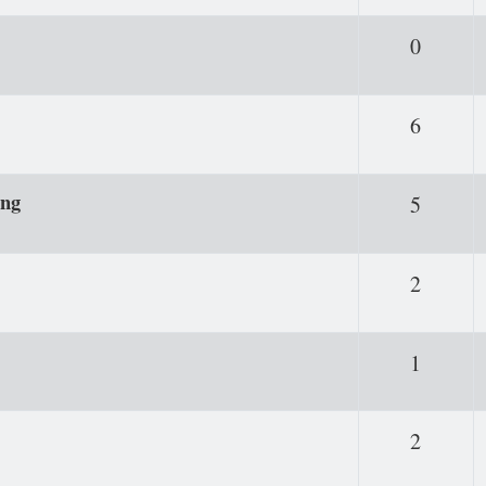
Antwor
0
Antwor
6
ung
Antwor
5
Antwor
2
Antwor
1
Antwor
2