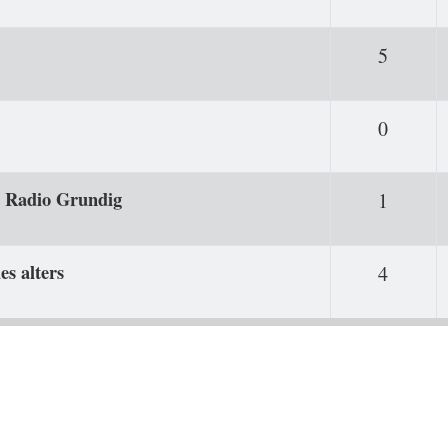
Antwor
5
Antwor
0
es Radio Grundig
Antwor
1
es alters
Antwor
4