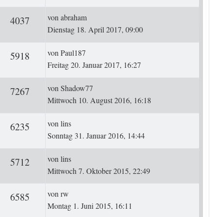
Letzter Beitrag
von
abraham
ten
Zugriffe
4037
Dienstag 18. April 2017, 09:00
Letzter Beitrag
von
Paul187
ten
Zugriffe
5918
Freitag 20. Januar 2017, 16:27
Letzter Beitrag
von
Shadow77
ten
Zugriffe
7267
Mittwoch 10. August 2016, 16:18
Letzter Beitrag
von
lins
ten
Zugriffe
6235
Sonntag 31. Januar 2016, 14:44
Letzter Beitrag
von
lins
ten
Zugriffe
5712
Mittwoch 7. Oktober 2015, 22:49
Letzter Beitrag
von
rw
ten
Zugriffe
6585
Montag 1. Juni 2015, 16:11