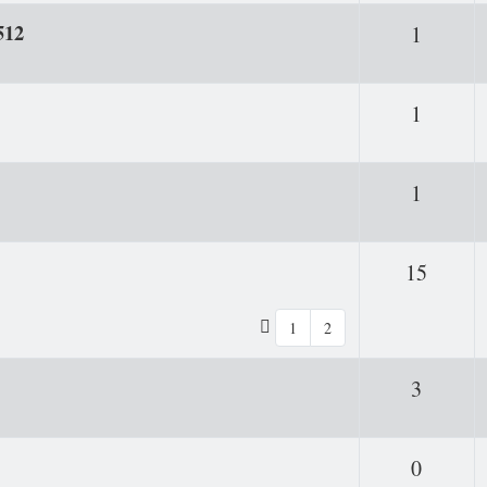
512
Antwor
1
Antwor
1
Antwor
1
Antwo
15
1
2
Antwor
3
Antwor
0