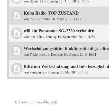
von
Rainier27
»
Sonntag 15. April 2012, 15:55
Kuba Radio TOP ZUSTAND
von
tbs21
»
Freitag 16. März 2012, 13:17
will ein Panasonic SG-2220 verkaufen
von
tom1986
»
Sonntag 19. September 2010, 18:59
Wertschätzungsbitte- funktionstüchtiges alt
von
Trickytracky
»
Dienstag 10. August 2010, 10:51
Bitte um Wertschätzung und Info bezüglich d
von
kunigunde
»
Sonntag 30. Mai 2010, 11:51
Zurück zur Foren-Übersicht