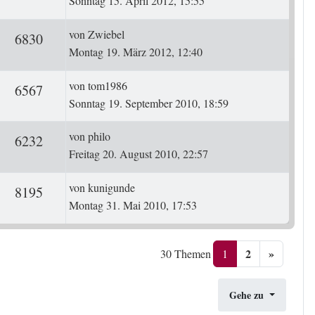
Sonntag 15. April 2012, 15:55
Letzter Beitrag
von
Zwiebel
ten
Zugriffe
6830
Montag 19. März 2012, 12:40
Letzter Beitrag
von
tom1986
ten
Zugriffe
6567
Sonntag 19. September 2010, 18:59
Letzter Beitrag
von
philo
ten
Zugriffe
6232
Freitag 20. August 2010, 22:57
Letzter Beitrag
von
kunigunde
ten
Zugriffe
8195
Montag 31. Mai 2010, 17:53
2
»
1
30 Themen
Gehe zu