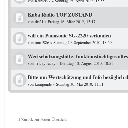
von
Rainier27
»
Sonntag 15. April 2012, 15:55
Kuba Radio TOP ZUSTAND
von
tbs21
»
Freitag 16. März 2012, 13:17
will ein Panasonic SG-2220 verkaufen
von
tom1986
»
Sonntag 19. September 2010, 18:59
Wertschätzungsbitte- funktionstüchtiges alt
von
Trickytracky
»
Dienstag 10. August 2010, 10:51
Bitte um Wertschätzung und Info bezüglich d
von
kunigunde
»
Sonntag 30. Mai 2010, 11:51
Zurück zur Foren-Übersicht