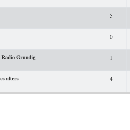
Antwor
5
Antwor
0
es Radio Grundig
Antwor
1
es alters
Antwor
4