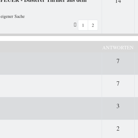
Antwo
14
 eigener Sache
1
2
ANTWORTEN
Antwor
7
Antwor
7
Antwor
3
Antwor
2