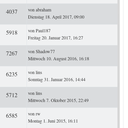
Letzter Beitrag
von
abraham
ten
Zugriffe
4037
Dienstag 18. April 2017, 09:00
Letzter Beitrag
von
Paul187
ten
Zugriffe
5918
Freitag 20. Januar 2017, 16:27
Letzter Beitrag
von
Shadow77
ten
Zugriffe
7267
Mittwoch 10. August 2016, 16:18
Letzter Beitrag
von
lins
ten
Zugriffe
6235
Sonntag 31. Januar 2016, 14:44
Letzter Beitrag
von
lins
ten
Zugriffe
5712
Mittwoch 7. Oktober 2015, 22:49
Letzter Beitrag
von
rw
ten
Zugriffe
6585
Montag 1. Juni 2015, 16:11