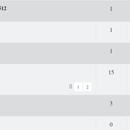
512
Antwor
1
Antwor
1
Antwor
1
Antwo
15
1
2
Antwor
3
Antwor
0