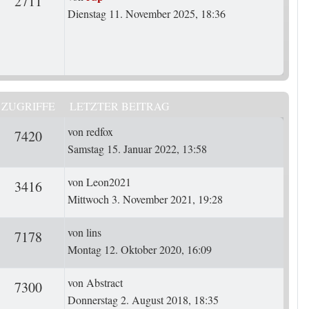
rten
Zugriffe
2711
Dienstag 11. November 2025, 18:36
ZUGRIFFE
LETZTER BEITRAG
Letzter Beitrag
von
redfox
ten
Zugriffe
7420
Samstag 15. Januar 2022, 13:58
Letzter Beitrag
von
Leon2021
ten
Zugriffe
3416
Mittwoch 3. November 2021, 19:28
Letzter Beitrag
von
lins
ten
Zugriffe
7178
Montag 12. Oktober 2020, 16:09
Letzter Beitrag
von
Abstract
ten
Zugriffe
7300
Donnerstag 2. August 2018, 18:35