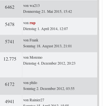
Letzter Beitrag
von
wa213
ten
Zugriffe
6462
Donnerstag 21. Mai 2015, 15:42
Letzter Beitrag
rup
von
ten
Zugriffe
5478
Dienstag 1. April 2014, 12:07
Letzter Beitrag
von
Frank
ten
Zugriffe
5741
Sonntag 18. August 2013, 21:01
Letzter Beitrag
von
Moremo
rten
Zugriffe
12.775
Dienstag 4. Dezember 2012, 20:23
Letzter Beitrag
von
philo
ten
Zugriffe
6172
Sonntag 2. Dezember 2012, 03:55
Letzter Beitrag
von
Rainier27
ten
Zugriffe
4941
Sonntag 15. April 2012, 15:55