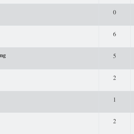
Antwor
0
Antwor
6
ung
Antwor
5
Antwor
2
Antwor
1
Antwor
2