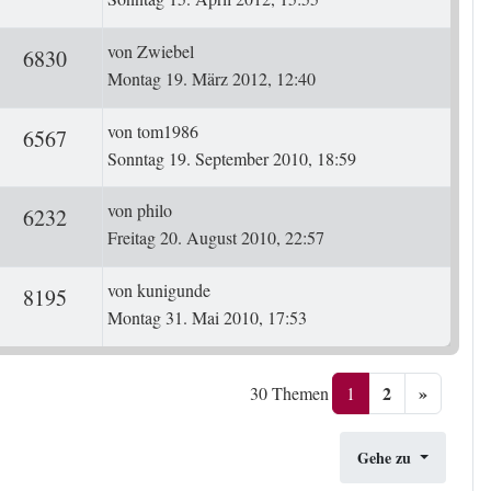
Letzter Beitrag
von
Zwiebel
ten
Zugriffe
6830
Montag 19. März 2012, 12:40
Letzter Beitrag
von
tom1986
ten
Zugriffe
6567
Sonntag 19. September 2010, 18:59
Letzter Beitrag
von
philo
ten
Zugriffe
6232
Freitag 20. August 2010, 22:57
Letzter Beitrag
von
kunigunde
ten
Zugriffe
8195
Montag 31. Mai 2010, 17:53
2
»
1
30 Themen
Gehe zu