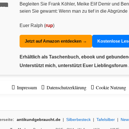
Begleiten Sie Frank Köhler, Meike Elif Demir und Ben
ung
seien Sie gewarnt: Wenn man zu tief in die Abgründe 
Euer Ralph (
rup
)
Jetzt auf Amazon entdecken →
Kostenlose Le
Erhältlich als Taschenbuch, ebook und gebunde
Unterstützt mich, unterstützt Euer Lieblingsforum .
Impressum
Datenschutzerklärung
Cookie Nutzung
erseite:
antikundgebraucht.de
|
Silberbesteck
|
Tafelsilber
|
New