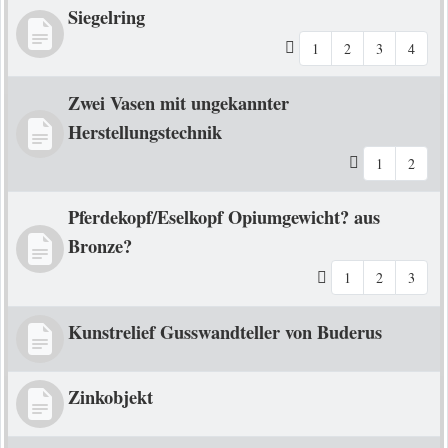
Siegelring
1
2
3
4
Zwei Vasen mit ungekannter
Herstellungstechnik
1
2
Pferdekopf/Eselkopf Opiumgewicht? aus
Bronze?
1
2
3
Kunstrelief Gusswandteller von Buderus
Zinkobjekt