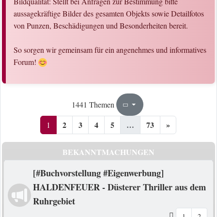
Bildqualität: Stellt bei Anfragen zur Bestimmung bitte
aussagekräftige Bilder des gesamten Objekts sowie Detailfotos
von Punzen, Beschädigungen und Besonderheiten bereit.
So sorgen wir gemeinsam für ein angenehmes und informatives
Forum!
1
73
1441 Themen
Seite
von
2
3
4
5
…
73
»
1
BEKANNTMACHUNGEN
[#Buchvorstellung #Eigenwerbung]
HALDENFEUER - Düsterer Thriller aus dem
Ruhrgebiet
1
2