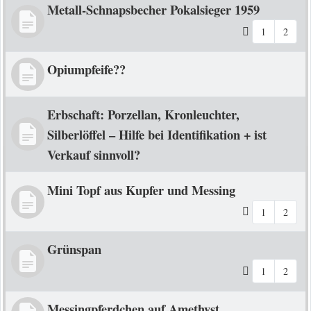
Metall-Schnapsbecher Pokalsieger 1959
1
2
Opiumpfeife??
Erbschaft: Porzellan, Kronleuchter,
Silberlöffel – Hilfe bei Identifikation + ist
Verkauf sinnvoll?
Mini Topf aus Kupfer und Messing
1
2
Grünspan
1
2
Messingpferdchen auf Amethyst