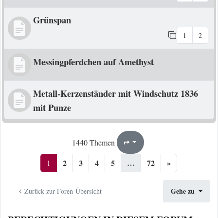
Grünspan
1
2
Messingpferdchen auf Amethyst
Metall-Kerzenständer mit Windschutz 1836
mit Punze
1
72
1440 Themen
Seite
von
2
3
4
5
…
72
»
1
Gehe zu
Zurück zur Foren-Übersicht