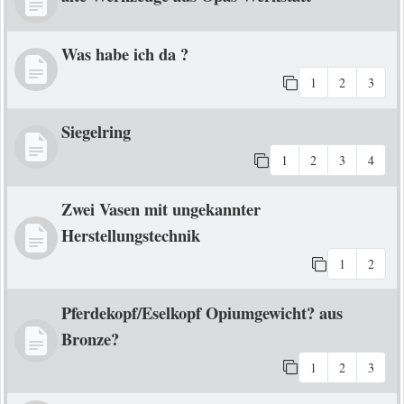
Was habe ich da ?
1
2
3
Siegelring
1
2
3
4
Zwei Vasen mit ungekannter
Herstellungstechnik
1
2
Pferdekopf/Eselkopf Opiumgewicht? aus
Bronze?
1
2
3