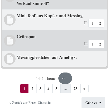
Verkauf sinnvoll?
Mini Topf aus Kupfer und Messing
1
2
Grünspan
1
2
Messingpferdchen auf Amethyst
1
73
1441 Themen
Seite
von
2
3
4
5
…
73
»
1
Gehe zu
Zurück zur Foren-Übersicht