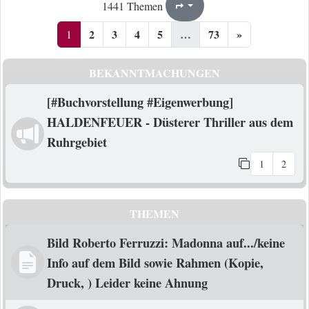
1
73
1441 Themen
Seite
von
2
3
4
5
…
73
»
1
BEKANNTMACHUNGEN
[#Buchvorstellung #Eigenwerbung]
HALDENFEUER - Düsterer Thriller aus dem
Ruhrgebiet
1
2
THEMEN
Bild Roberto Ferruzzi: Madonna auf.../keine
Info auf dem Bild sowie Rahmen (Kopie,
Druck, ) Leider keine Ahnung