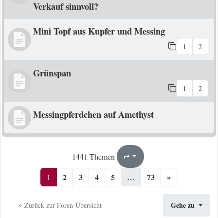
Verkauf sinnvoll?
Mini Topf aus Kupfer und Messing
1
2
Grünspan
1
2
Messingpferdchen auf Amethyst
1
73
1441 Themen
Seite
von
2
3
4
5
…
73
»
1
Gehe zu
Zurück zur Foren-Übersicht