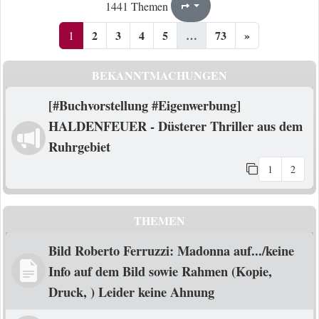
1
73
1441 Themen
Seite
von
2
3
4
5
…
73
»
1
BEKANNTMACHUNGEN
[#Buchvorstellung #Eigenwerbung]
HALDENFEUER - Düsterer Thriller aus dem
Ruhrgebiet
1
2
THEMEN
Bild Roberto Ferruzzi: Madonna auf.../keine
Info auf dem Bild sowie Rahmen (Kopie,
Druck, ) Leider keine Ahnung