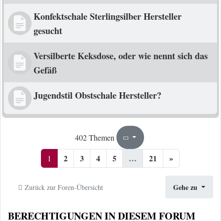
Konfektschale Sterlingsilber Hersteller
gesucht
Versilberte Keksdose, oder wie nennt sich das
Gefäß
Jugendstil Obstschale Hersteller?
1
21
402 Themen
Seite
von
2
3
4
5
…
21
»
1
Gehe zu
Zurück zur Foren-Übersicht
BERECHTIGUNGEN IN DIESEM FORUM