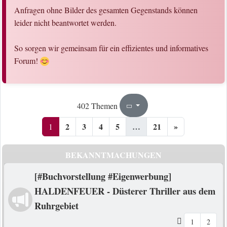
Anfragen ohne Bilder des gesamten Gegenstands können
leider nicht beantwortet werden.
So sorgen wir gemeinsam für ein effizientes und informatives
Forum!
1
21
402 Themen
Seite
von
2
3
4
5
…
21
»
1
BEKANNTMACHUNGEN
[#Buchvorstellung #Eigenwerbung]
HALDENFEUER - Düsterer Thriller aus dem
Ruhrgebiet
1
2