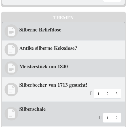
THEMEN
Silberne Reliefdose
Antike silberne Keksdose?
Meisterstück um 1840
Silberbecher von 1713 gesucht!
1
2
3
Silberschale
1
2