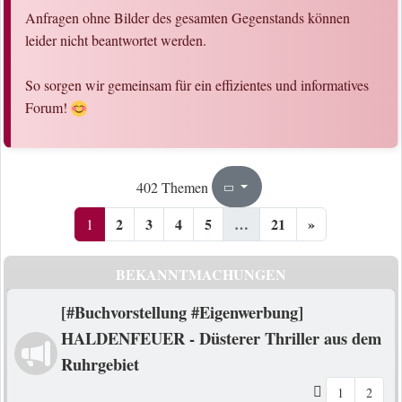
Anfragen ohne Bilder des gesamten Gegenstands können
leider nicht beantwortet werden.
So sorgen wir gemeinsam für ein effizientes und informatives
Forum!
1
21
402 Themen
Seite
von
2
3
4
5
…
21
»
1
BEKANNTMACHUNGEN
[#Buchvorstellung #Eigenwerbung]
HALDENFEUER - Düsterer Thriller aus dem
Ruhrgebiet
1
2