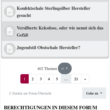
Konfektschale Sterlingsilber Hersteller
gesucht
Versilberte Keksdose, oder wie nennt sich das
Gefäß
Jugendstil Obstschale Hersteller?
1
21
402 Themen
Seite
von
2
3
4
5
…
21
»
1
Gehe zu
Zurück zur Foren-Übersicht
BERECHTIGUNGEN IN DIESEM FORUM