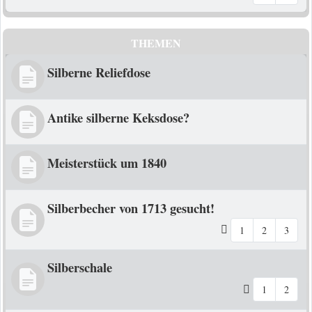
THEMEN
Silberne Reliefdose
Antike silberne Keksdose?
Meisterstück um 1840
Silberbecher von 1713 gesucht!
1
2
3
Silberschale
1
2