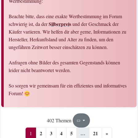
Wertbestimmung:
Beachte bitte, dass eine exakte Wertbestimmung im Forum
Silberpreis
schwierig ist, da der
und der Geschmack der
Käufer variieren. Wir helfen dir aber gerne, Informationen zu
Hersteller, Herkunftsland und Alter zu finden, um den
ungefähren Zeitwert besser einschätzen zu können.
Anfragen ohne Bilder des gesamten Gegenstands können
leider nicht beantwortet werden.
So sorgen wir gemeinsam für ein effizientes und informatives
Forum!
1
21
402 Themen
Seite
von
2
3
4
5
…
21
»
1