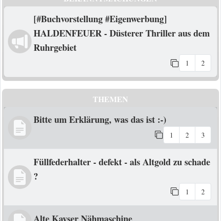
[#Buchvorstellung #Eigenwerbung]
HALDENFEUER - Düsterer Thriller aus dem
Ruhrgebiet
1
2
THEMEN
Bitte um Erklärung, was das ist :-)
1
2
3
Füllfederhalter - defekt - als Altgold zu schade
?
1
2
Alte Kayser Nähmaschine