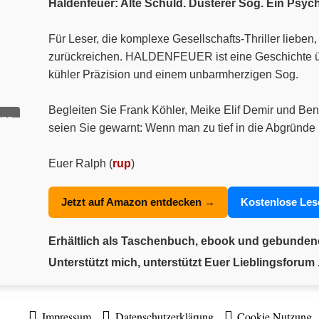
Haldenfeuer: Alte Schuld. Düsterer Sog. Ein Psyc
Für Leser, die komplexe Gesellschafts-Thriller liebe
zurückreichen. HALDENFEUER ist eine Geschichte über
kühler Präzision und einem unbarmherzigen Sog.
Begleiten Sie Frank Köhler, Meike Elif Demir und Ben
ung
seien Sie gewarnt: Wenn man zu tief in die Abgründe 
Euer Ralph (
rup
)
Jetzt auf Amazon entdecken →
Kostenlose Le
Erhältlich als Taschenbuch, ebook und gebunde
Unterstützt mich, unterstützt Euer Lieblingsforum .
Impressum
Datenschutzerklärung
Cookie Nutzung