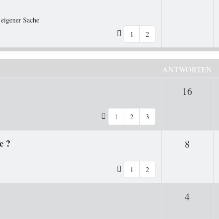
 eigener Sache
1
2
ANTWORTEN
Antwo
16
1
2
3
e ?
Antwor
8
1
2
Antwor
4