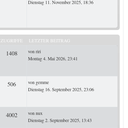
Dienstag 11. November 2025, 18:36
ZUGRIFFE
LETZTER BEITRAG
Letzter Beitrag
von
riri
rten
Zugriffe
1408
Montag 4. Mai 2026, 23:41
Letzter Beitrag
von
gemme
ten
Zugriffe
506
Dienstag 16. September 2025, 23:06
Letzter Beitrag
von
nux
ten
Zugriffe
4002
Dienstag 2. September 2025, 13:43