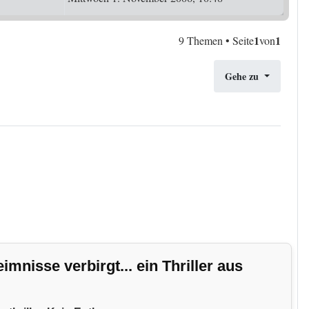
1
1
9 Themen • Seite
von
Gehe zu
nisse verbirgt... ein Thriller aus