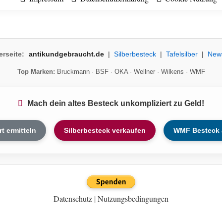
erseite:
antikundgebraucht.de
|
Silberbesteck
|
Tafelsilber
|
New
Top Marken:
Bruckmann
·
BSF
·
OKA
·
Wellner
·
Wilkens
·
WMF
Mach dein altes Besteck unkompliziert zu Geld!
rt ermitteln
Silberbesteck verkaufen
WMF Besteck 
Datenschutz
|
Nutzungsbedingungen