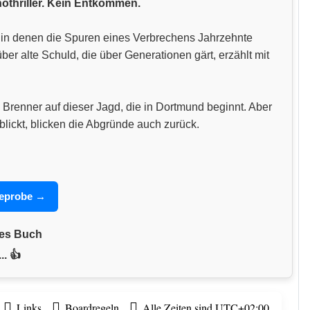
hothriller. Kein Entkommen.
n, in denen die Spuren eines Verbrechens Jahrzehnte
 alte Schuld, die über Generationen gärt, erzählt mit
 Brenner auf dieser Jagd, die in Dortmund beginnt. Aber
blickt, blicken die Abgründe auch zurück.
seprobe →
nes Buch
.. 👍
Links
Boardregeln
Alle Zeiten sind
UTC+02:00