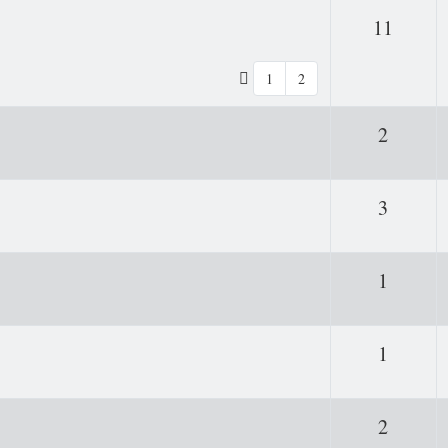
Antwo
11
1
2
Antwor
2
Antwor
3
Antwor
1
Antwor
1
Antwor
2