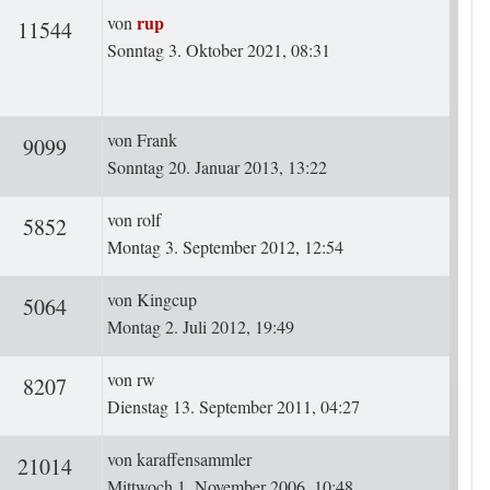
Letzter Beitrag
rup
von
rten
Zugriffe
11544
Sonntag 3. Oktober 2021, 08:31
Letzter Beitrag
von
Frank
ten
Zugriffe
9099
Sonntag 20. Januar 2013, 13:22
Letzter Beitrag
von
rolf
ten
Zugriffe
5852
Montag 3. September 2012, 12:54
Letzter Beitrag
von
Kingcup
ten
Zugriffe
5064
Montag 2. Juli 2012, 19:49
Letzter Beitrag
von
rw
ten
Zugriffe
8207
Dienstag 13. September 2011, 04:27
Letzter Beitrag
von
karaffensammler
ten
Zugriffe
21014
Mittwoch 1. November 2006, 10:48