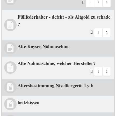
1
2
3
Füllfederhalter - defekt - als Altgold zu schade
?
1
2
Alte Kayser Nähmaschine
Alte Nähmaschine, welcher Hersteller?
1
2
Altersbestimmung Nivelliergerät Lyth
heitzkissen