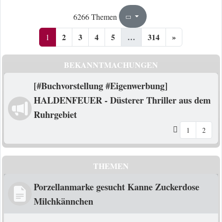
1
314
6266 Themen
Seite
von
2
3
4
5
…
314
»
1
BEKANNTMACHUNGEN
[#Buchvorstellung #Eigenwerbung]
HALDENFEUER - Düsterer Thriller aus dem
Ruhrgebiet
1
2
THEMEN
Porzellanmarke gesucht Kanne Zuckerdose
Milchkännchen