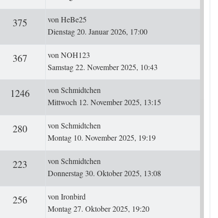
Letzter Beitrag
von
HeBe25
ten
Zugriffe
375
Dienstag 20. Januar 2026, 17:00
Letzter Beitrag
von
NOH123
ten
Zugriffe
367
Samstag 22. November 2025, 10:43
Letzter Beitrag
von
Schmidtchen
ten
Zugriffe
1246
Mittwoch 12. November 2025, 13:15
Letzter Beitrag
von
Schmidtchen
ten
Zugriffe
280
Montag 10. November 2025, 19:19
Letzter Beitrag
von
Schmidtchen
ten
Zugriffe
223
Donnerstag 30. Oktober 2025, 13:08
Letzter Beitrag
von
Ironbird
ten
Zugriffe
256
Montag 27. Oktober 2025, 19:20