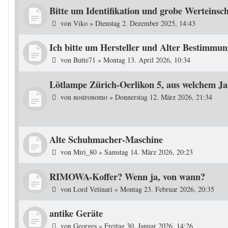
Bitte um Identifikation und grobe Werteins
von
Viko
»
Dienstag 2. Dezember 2025, 14:43
Ich bitte um Hersteller und Alter Bestimmun
von
Butte71
»
Montag 13. April 2026, 10:34
Lötlampe Zürich-Oerlikon 5, aus welchem J
von
nostronomo
»
Donnerstag 12. März 2026, 21:34
Alte Schuhmacher-Maschine
von
Miri_80
»
Samstag 14. März 2026, 20:23
RIMOWA-Koffer? Wenn ja, von wann?
von
Lord Vetinari
»
Montag 23. Februar 2026, 20:35
antike Geräte
von
Georges
»
Freitag 30. Januar 2026, 14:26