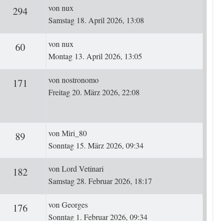
Letzter Beitrag
von
nux
ten
Zugriffe
294
Samstag 18. April 2026, 13:08
Letzter Beitrag
von
nux
ten
Zugriffe
60
Montag 13. April 2026, 13:05
Letzter Beitrag
von
nostronomo
ten
Zugriffe
171
Freitag 20. März 2026, 22:08
Letzter Beitrag
von
Miri_80
ten
Zugriffe
89
Sonntag 15. März 2026, 09:34
Letzter Beitrag
von
Lord Vetinari
ten
Zugriffe
182
Samstag 28. Februar 2026, 18:17
Letzter Beitrag
von
Georges
ten
Zugriffe
176
Sonntag 1. Februar 2026, 09:34