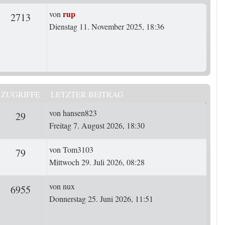
Letzter Beitrag
rup
von
rten
Zugriffe
2713
Dienstag 11. November 2025, 18:36
ZUGRIFFE
LETZTER BEITRAG
Letzter Beitrag
von
hansen823
ten
Zugriffe
29
Freitag 7. August 2026, 18:30
Letzter Beitrag
von
Tom3103
ten
Zugriffe
79
Mittwoch 29. Juli 2026, 08:28
Letzter Beitrag
von
nux
ten
Zugriffe
6955
Donnerstag 25. Juni 2026, 11:51