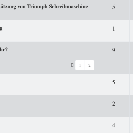
chätzung von Triumph Schreibmaschine
Antwor
5
g
Antwor
1
ahr?
Antwor
9
1
2
Antwor
5
Antwor
2
Antwor
4