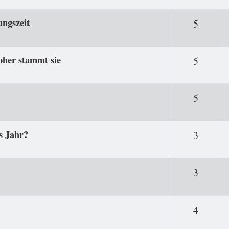
ungszeit
Antwor
5
oher stammt sie
Antwor
5
Antwor
5
s Jahr?
Antwor
3
Antwor
3
Antwor
4