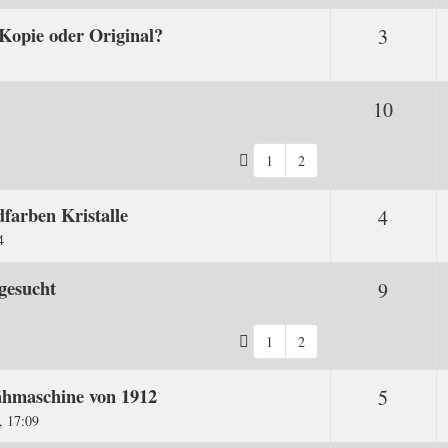
opie oder Original?
Antwor
3
Antwo
10
1
2
arben Kristalle
Antwor
4
4
gesucht
Antwor
9
1
2
Nähmaschine von 1912
Antwor
5
, 17:09