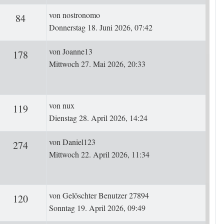
Letzter Beitrag
von
nostronomo
ten
Zugriffe
84
Donnerstag 18. Juni 2026, 07:42
Letzter Beitrag
von
Joanne13
rten
Zugriffe
178
Mittwoch 27. Mai 2026, 20:33
Letzter Beitrag
von
nux
ten
Zugriffe
119
Dienstag 28. April 2026, 14:24
Letzter Beitrag
von
Daniel123
ten
Zugriffe
274
Mittwoch 22. April 2026, 11:34
Letzter Beitrag
von
Gelöschter Benutzer 27894
ten
Zugriffe
120
Sonntag 19. April 2026, 09:49