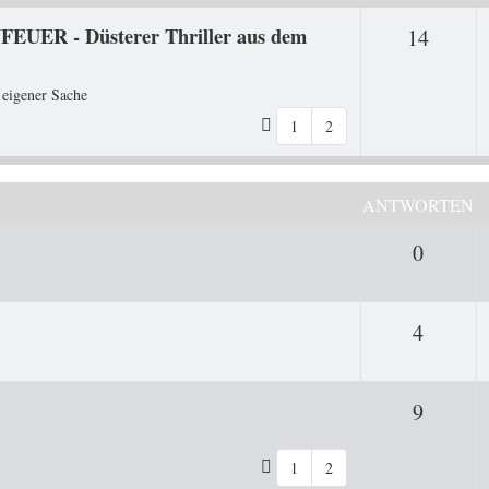
FEUER - Düsterer Thriller aus dem
Antwo
14
 eigener Sache
1
2
ANTWORTEN
Antwor
0
Antwor
4
Antwor
9
1
2