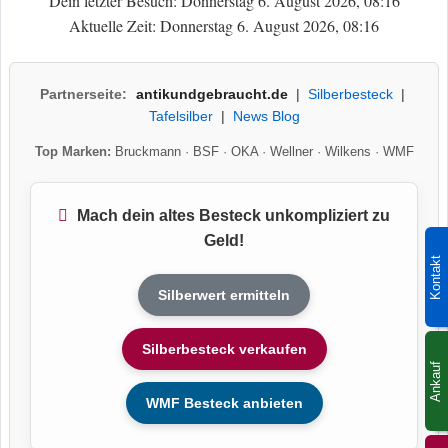
Dein letzter Besuch: Donnerstag 6. August 2026, 08:16
Aktuelle Zeit: Donnerstag 6. August 2026, 08:16
Partnerseite:
antikundgebraucht.de
|
Silberbesteck
|
Tafelsilber
|
News Blog
Top Marken:
Bruckmann
·
BSF
·
OKA
·
Wellner
·
Wilkens
·
WMF
Mach dein altes Besteck unkompliziert zu
Geld!
Kontakt
Silberwert ermitteln
Silberbesteck verkaufen
Ankauf
WMF Besteck anbieten