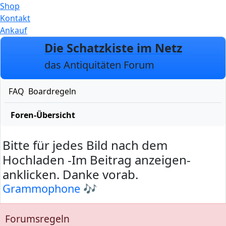
Shop
Kontakt
Ankauf
Zum Inhalt
Die Schatzkiste im Netz
das Antiquitäten Forum
FAQ
Boardregeln
Foren-Übersicht
Bitte für jedes Bild nach dem
Hochladen -Im Beitrag anzeigen-
anklicken. Danke vorab.
Grammophone 🎶
Forumsregeln