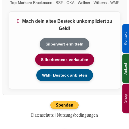
Top Marken:
Bruckmann
·
BSF
·
OKA
·
Wellner
·
Wilkens
·
WMF
Mach dein altes Besteck unkompliziert zu
Geld!
Kontakt
Silberwert ermitteln
Silberbesteck verkaufen
Ankauf
WMF Besteck anbieten
Shop
Datenschutz
|
Nutzungsbedingungen