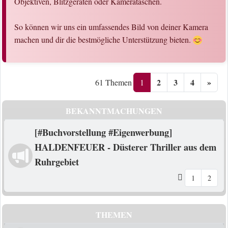
Objektiven, Blitzgeräten oder Kamerataschen.
So können wir uns ein umfassendes Bild von deiner Kamera
machen und dir die bestmögliche Unterstützung bieten.
2
3
4
»
1
61 Themen
BEKANNTMACHUNGEN
[#Buchvorstellung #Eigenwerbung]
HALDENFEUER - Düsterer Thriller aus dem
Ruhrgebiet
1
2
THEMEN