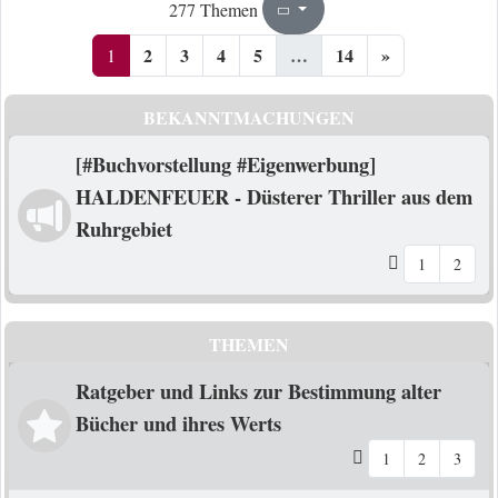
1
14
277 Themen
Seite
von
2
3
4
5
…
14
»
1
BEKANNTMACHUNGEN
[#Buchvorstellung #Eigenwerbung]
HALDENFEUER - Düsterer Thriller aus dem
Ruhrgebiet
1
2
THEMEN
Ratgeber und Links zur Bestimmung alter
Bücher und ihres Werts
1
2
3