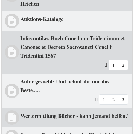
Heichen
Auktions-Kataloge
Infos antikes Buch Concilium Tridentinum et
Canones et Decreta Sacrosancti Concilii
Tridentini 1567
1
2
Autor gesucht: Und nehmt ihr mir das
Beste.....
1
2
3
Wertermittlung Bücher - kann jemand helfen?