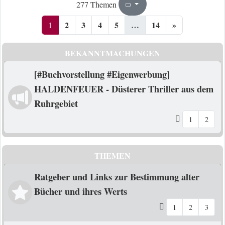
1
14
277 Themen
Seite
von
2
3
4
5
…
14
»
1
BEKANNTMACHUNGEN
[#Buchvorstellung #Eigenwerbung]
HALDENFEUER - Düsterer Thriller aus dem
Ruhrgebiet
1
2
THEMEN
Ratgeber und Links zur Bestimmung alter
Bücher und ihres Werts
1
2
3