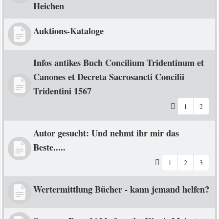
Heichen
Auktions-Kataloge
Infos antikes Buch Concilium Tridentinum et
Canones et Decreta Sacrosancti Concilii
Tridentini 1567
1
2
Autor gesucht: Und nehmt ihr mir das
Beste.....
1
2
3
Wertermittlung Bücher - kann jemand helfen?