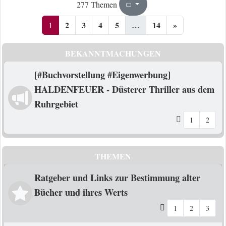
1
14
277 Themen
Seite
von
2
3
4
5
…
14
»
1
BEKANNTMACHUNGEN
[#Buchvorstellung #Eigenwerbung]
HALDENFEUER - Düsterer Thriller aus dem
Ruhrgebiet
1
2
THEMEN
Ratgeber und Links zur Bestimmung alter
Bücher und ihres Werts
1
2
3