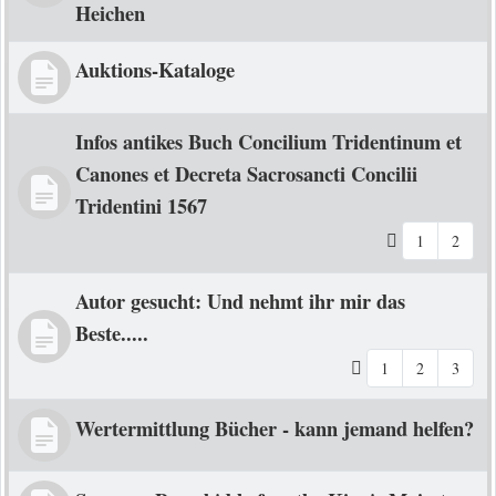
Heichen
Auktions-Kataloge
Infos antikes Buch Concilium Tridentinum et
Canones et Decreta Sacrosancti Concilii
Tridentini 1567
1
2
Autor gesucht: Und nehmt ihr mir das
Beste.....
1
2
3
Wertermittlung Bücher - kann jemand helfen?