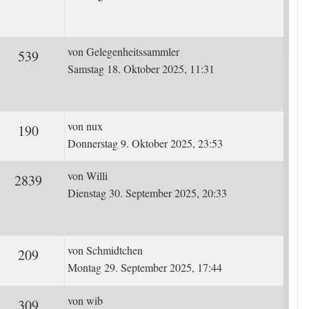
Letzter Beitrag
von
Gelegenheitssammler
rten
Zugriffe
539
Samstag 18. Oktober 2025, 11:31
Letzter Beitrag
von
nux
ten
Zugriffe
190
Donnerstag 9. Oktober 2025, 23:53
Letzter Beitrag
von
Willi
rten
Zugriffe
2839
Dienstag 30. September 2025, 20:33
Letzter Beitrag
von
Schmidtchen
ten
Zugriffe
209
Montag 29. September 2025, 17:44
Letzter Beitrag
von
wib
ten
Zugriffe
309