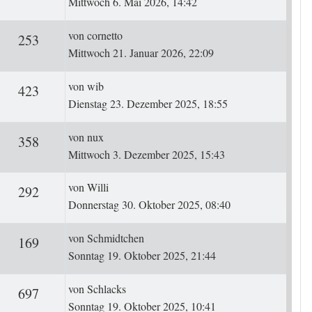
Mittwoch 6. Mai 2026, 14:42
Letzter Beitrag
von
cornetto
ten
Zugriffe
253
Mittwoch 21. Januar 2026, 22:09
Letzter Beitrag
von
wib
ten
Zugriffe
423
Dienstag 23. Dezember 2025, 18:55
Letzter Beitrag
von
nux
ten
Zugriffe
358
Mittwoch 3. Dezember 2025, 15:43
Letzter Beitrag
von
Willi
ten
Zugriffe
292
Donnerstag 30. Oktober 2025, 08:40
Letzter Beitrag
von
Schmidtchen
ten
Zugriffe
169
Sonntag 19. Oktober 2025, 21:44
Letzter Beitrag
von
Schlacks
ten
Zugriffe
697
Sonntag 19. Oktober 2025, 10:41