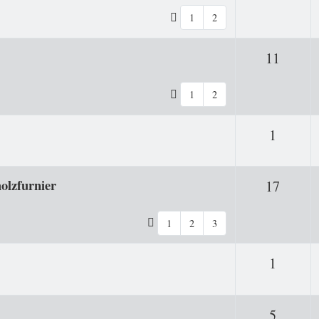
1
2
Antwo
11
1
2
Antwor
1
olzfurnier
Antwo
17
1
2
3
Antwor
1
Antwor
5