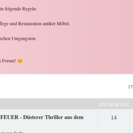
tte folgende Regeln:
flege und Restauration antiker Möbel.
flichen Umgangston.
es Forum!
17
ANTWORTEN
FEUER - Düsterer Thriller aus dem
Antwo
14
 eigener Sache