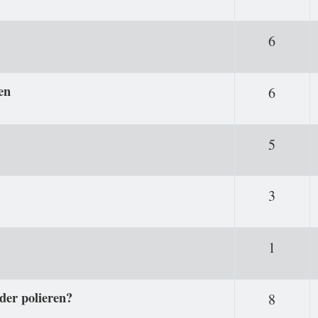
Antwor
6
en
Antwor
6
Antwor
5
Antwor
3
Antwor
1
der polieren?
Antwor
8