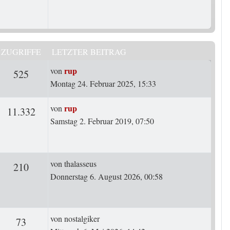
ZUGRIFFE
LETZTER BEITRAG
Letzter Beitrag
rup
von
ten
Zugriffe
525
Montag 24. Februar 2025, 15:33
Letzter Beitrag
rup
von
rten
Zugriffe
11.332
Samstag 2. Februar 2019, 07:50
Letzter Beitrag
von
thalasseus
rten
Zugriffe
210
Donnerstag 6. August 2026, 00:58
Letzter Beitrag
von
nostalgiker
ten
Zugriffe
73