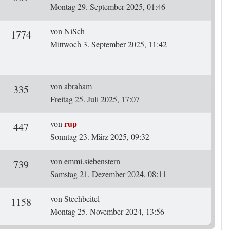
Montag 29. September 2025, 01:46
Letzter Beitrag
von
NiSch
rten
Zugriffe
1774
Mittwoch 3. September 2025, 11:42
Letzter Beitrag
von
abraham
ten
Zugriffe
335
Freitag 25. Juli 2025, 17:07
Letzter Beitrag
rup
von
ten
Zugriffe
447
Sonntag 23. März 2025, 09:32
Letzter Beitrag
von
emmi.siebenstern
ten
Zugriffe
739
Samstag 21. Dezember 2024, 08:11
Letzter Beitrag
von
Stechbeitel
ten
Zugriffe
1158
Montag 25. November 2024, 13:56