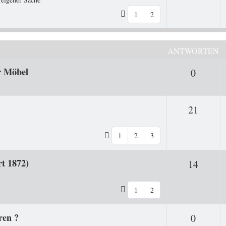
1
2
ANTWORTEN
r Möbel
Antwor
0
Antwo
21
1
2
3
rt 1872)
Antwo
14
1
2
ren ?
Antwor
0