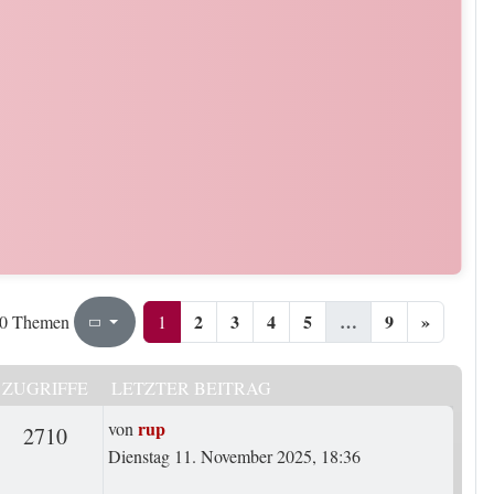
2
3
4
5
…
9
»
1
9
1
0 Themen
Seite
von
ZUGRIFFE
LETZTER BEITRAG
Letzter Beitrag
rup
von
rten
Zugriffe
2710
Dienstag 11. November 2025, 18:36