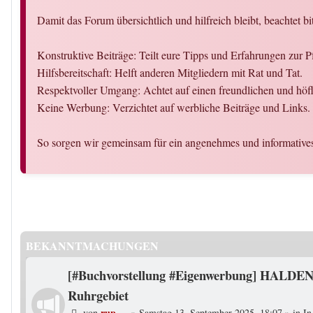
Damit das Forum übersichtlich und hilfreich bleibt, beachtet bi
Konstruktive Beiträge: Teilt eure Tipps und Erfahrungen zur P
Hilfsbereitschaft: Helft anderen Mitgliedern mit Rat und Tat.
Respektvoller Umgang: Achtet auf einen freundlichen und hö
Keine Werbung: Verzichtet auf werbliche Beiträge und Links.
So sorgen wir gemeinsam für ein angenehmes und informativ
BEKANNTMACHUNGEN
[#Buchvorstellung #Eigenwerbung] HALDEN
Ruhrgebiet
rup
von
»
Samstag 13. September 2025, 18:07
» in
In