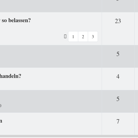
 so belassen?
Antwo
23
1
2
3
Antwor
5
ehandeln?
Antwor
4
Antwor
5
0
n
Antwor
7