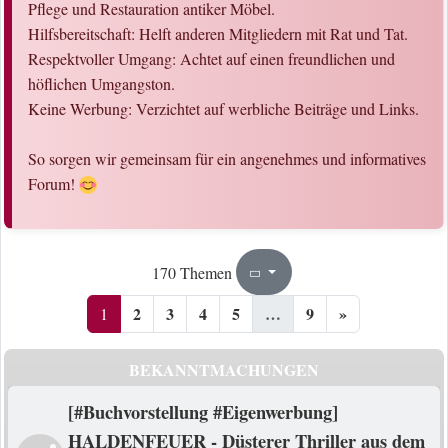
Pflege und Restauration antiker Möbel.
Hilfsbereitschaft: Helft anderen Mitgliedern mit Rat und Tat.
Respektvoller Umgang: Achtet auf einen freundlichen und
höflichen Umgangston.
Keine Werbung: Verzichtet auf werbliche Beiträge und Links.
So sorgen wir gemeinsam für ein angenehmes und informatives
Forum!
1
9
170 Themen
Seite
von
2
3
4
5
…
9
»
1
BEKANNTMACHUNGEN
[#Buchvorstellung #Eigenwerbung]
HALDENFEUER - Düsterer Thriller aus dem