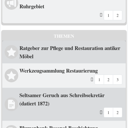
Ruhrgebiet
1
2
THEMEN
Ratgeber zur Pflege und Restauration antiker
Möbel
Werkzeugsammlung Restaurierung
1
2
3
Seltsamer Geruch aus Schreibsekretär
(datiert 1872)
1
2
Blumenbank Resopal-Beschichtung