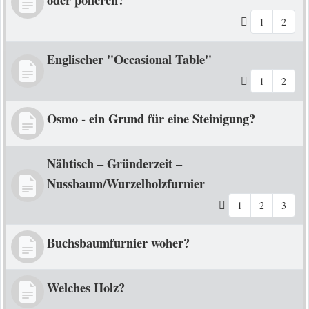
1
2
Englischer "Occasional Table"
1
2
Osmo - ein Grund für eine Steinigung?
Nähtisch – Gründerzeit –
Nussbaum/Wurzelholzfurnier
1
2
3
Buchsbaumfurnier woher?
Welches Holz?