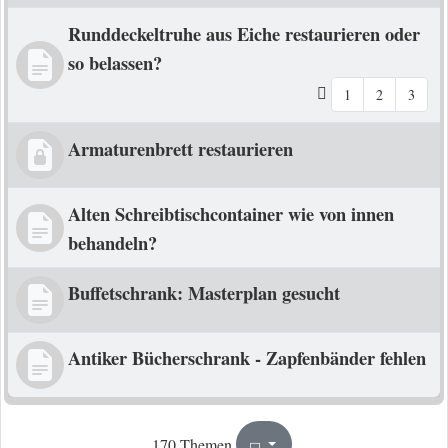
Runddeckeltruhe aus Eiche restaurieren oder
so belassen?
1
2
3
Armaturenbrett restaurieren
Alten Schreibtischcontainer wie von innen
behandeln?
Buffetschrank: Masterplan gesucht
Antiker Bücherschrank - Zapfenbänder fehlen
1
9
170 Themen
Seite
von