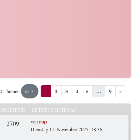
2
3
4
5
…
9
»
1
9
1
0 Themen
Seite
von
ZUGRIFFE
LETZTER BEITRAG
Letzter Beitrag
rup
von
rten
Zugriffe
2709
Dienstag 11. November 2025, 18:36