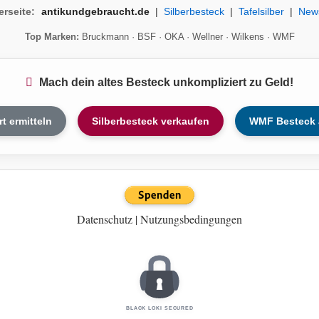
erseite:
antikundgebraucht.de
|
Silberbesteck
|
Tafelsilber
|
New
Top Marken:
Bruckmann
·
BSF
·
OKA
·
Wellner
·
Wilkens
·
WMF
Mach dein altes Besteck unkompliziert zu Geld!
rt ermitteln
Silberbesteck verkaufen
WMF Besteck 
Datenschutz
|
Nutzungsbedingungen
BLACK LOKI SECURED