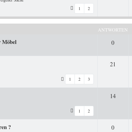
1
2
ANTWORTEN
r Möbel
Antwor
0
Antwo
21
1
2
3
Antwo
14
1
2
ren ?
Antwor
0