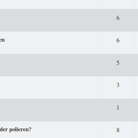
Antwor
6
en
Antwor
6
Antwor
5
Antwor
3
Antwor
1
der polieren?
Antwor
8