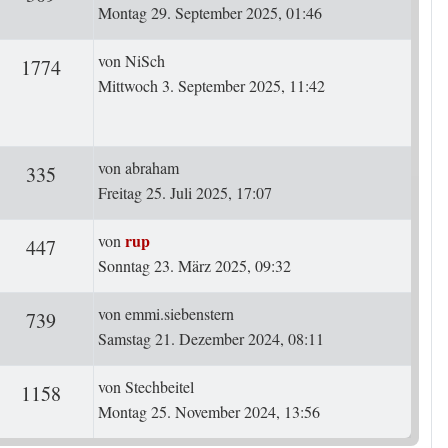
Montag 29. September 2025, 01:46
Letzter Beitrag
von
NiSch
rten
Zugriffe
1774
Mittwoch 3. September 2025, 11:42
Letzter Beitrag
von
abraham
ten
Zugriffe
335
Freitag 25. Juli 2025, 17:07
Letzter Beitrag
rup
von
ten
Zugriffe
447
Sonntag 23. März 2025, 09:32
Letzter Beitrag
von
emmi.siebenstern
ten
Zugriffe
739
Samstag 21. Dezember 2024, 08:11
Letzter Beitrag
von
Stechbeitel
ten
Zugriffe
1158
Montag 25. November 2024, 13:56