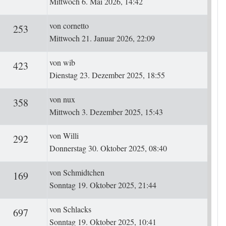
Mittwoch 6. Mai 2026, 14:42
Letzter Beitrag
von
cornetto
ten
Zugriffe
253
Mittwoch 21. Januar 2026, 22:09
Letzter Beitrag
von
wib
ten
Zugriffe
423
Dienstag 23. Dezember 2025, 18:55
Letzter Beitrag
von
nux
ten
Zugriffe
358
Mittwoch 3. Dezember 2025, 15:43
Letzter Beitrag
von
Willi
ten
Zugriffe
292
Donnerstag 30. Oktober 2025, 08:40
Letzter Beitrag
von
Schmidtchen
ten
Zugriffe
169
Sonntag 19. Oktober 2025, 21:44
Letzter Beitrag
von
Schlacks
ten
Zugriffe
697
Sonntag 19. Oktober 2025, 10:41