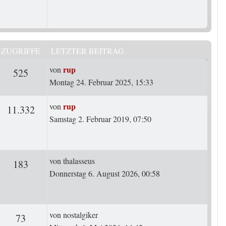
ZUGRIFFE
LETZTER BEITRAG
Letzter Beitrag
rup
von
ten
Zugriffe
525
Montag 24. Februar 2025, 15:33
Letzter Beitrag
rup
von
rten
Zugriffe
11.332
Samstag 2. Februar 2019, 07:50
Letzter Beitrag
von
thalasseus
rten
Zugriffe
183
Donnerstag 6. August 2026, 00:58
Letzter Beitrag
von
nostalgiker
ten
Zugriffe
73