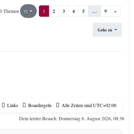
2
3
4
5
…
9
»
1
9
1
0 Themen
Seite
von
Gehe zu
Links
Boardregeln
Alle Zeiten sind
UTC+02:00
Dein letzter Besuch: Donnerstag 6. August 2026, 08:38