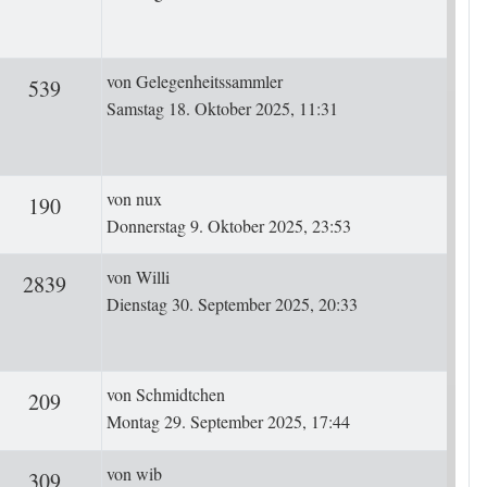
Letzter Beitrag
von
Gelegenheitssammler
rten
Zugriffe
539
Samstag 18. Oktober 2025, 11:31
Letzter Beitrag
von
nux
ten
Zugriffe
190
Donnerstag 9. Oktober 2025, 23:53
Letzter Beitrag
von
Willi
rten
Zugriffe
2839
Dienstag 30. September 2025, 20:33
Letzter Beitrag
von
Schmidtchen
ten
Zugriffe
209
Montag 29. September 2025, 17:44
Letzter Beitrag
von
wib
ten
Zugriffe
309