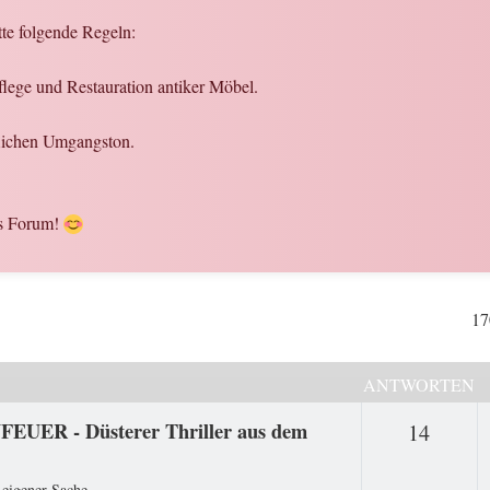
tte folgende Regeln:
flege und Restauration antiker Möbel.
flichen Umgangston.
es Forum!
17
ANTWORTEN
FEUER - Düsterer Thriller aus dem
Antwo
14
 eigener Sache