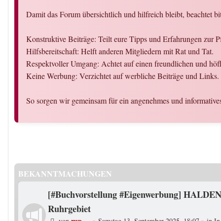
Damit das Forum übersichtlich und hilfreich bleibt, beachtet bi
Konstruktive Beiträge: Teilt eure Tipps und Erfahrungen zur P
Hilfsbereitschaft: Helft anderen Mitgliedern mit Rat und Tat.
Respektvoller Umgang: Achtet auf einen freundlichen und hö
Keine Werbung: Verzichtet auf werbliche Beiträge und Links.
So sorgen wir gemeinsam für ein angenehmes und informativ
BEKANNTMACHUNGEN
[#Buchvorstellung #Eigenwerbung] HALDEN
Ruhrgebiet
rup
von
»
Samstag 13. September 2025, 18:07
» in
In