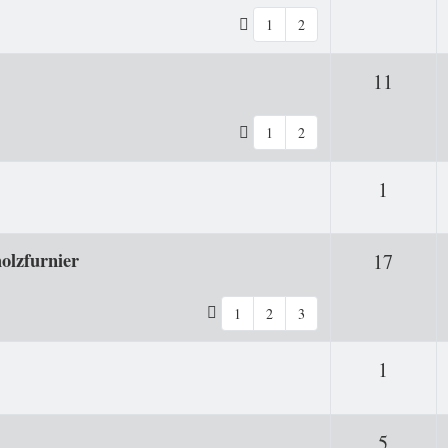
1
2
Antwo
11
1
2
Antwor
1
olzfurnier
Antwo
17
1
2
3
Antwor
1
Antwor
5