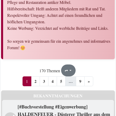
Pflege und Restauration antiker Möbel.
Hilfsbereitschaft: Helft anderen Mitgliedern mit Rat und Tat.
Respektvoller Umgang: Achtet auf einen freundlichen und
höflichen Umgangston.
Keine Werbung: Verzichtet auf werbliche Beiträge und Links.
So sorgen wir gemeinsam für ein angenehmes und informatives
Forum!
1
9
170 Themen
Seite
von
2
3
4
5
…
9
»
1
BEKANNTMACHUNGEN
[#Buchvorstellung #Eigenwerbung]
HALDENFEUER - Düsterer Thriller aus dem