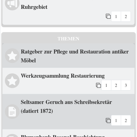
Ruhrgebiet
1
2
THEMEN
Ratgeber zur Pflege und Restauration antiker
Möbel
Werkzeugsammlung Restaurierung
1
2
3
Seltsamer Geruch aus Schreibsekretär
(datiert 1872)
1
2
Blumenbank Resopal-Beschichtung