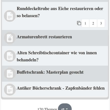
Runddeckeltruhe aus Eiche restaurieren oder
so belassen?
1
2
3
Armaturenbrett restaurieren
Alten Schreibtischcontainer wie von innen
behandeln?
Buffetschrank: Masterplan gesucht
Antiker Bücherschrank - Zapfenbänder fehlen
1
9
170 Themen
Seite
von