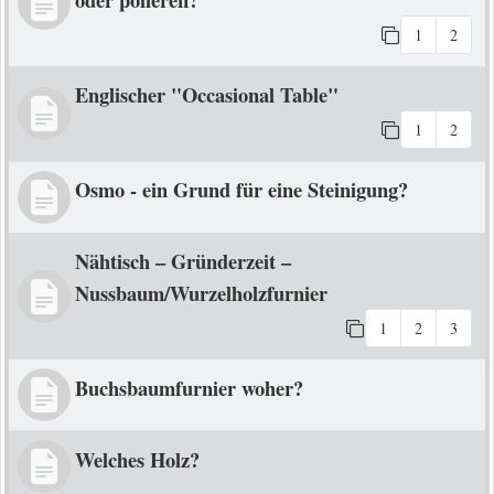
1
2
Englischer "Occasional Table"
1
2
Osmo - ein Grund für eine Steinigung?
Nähtisch – Gründerzeit –
Nussbaum/Wurzelholzfurnier
1
2
3
Buchsbaumfurnier woher?
Welches Holz?